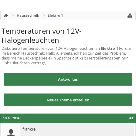
Haustechnik
Elektro 1
Temperaturen von 12V-
Halogenleuchten
Diskutiere
Temperaturen von 12V-Halogenleuchten
im
Elektro 1
Forum
im Bereich Haustechnik; Hallo Allerseits, ich hab zur Zeit das Problem,
dass meine Deckenpaneele (in Spachteloptik) lt.Herstellerangaben nur
Einbauleuchten verträgt,...
Antworten
Neues Thema erstellen
10.10.2004
#1
frankrei