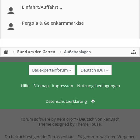
Einfahrt/Auffahrt...
Pergola & Gelenkarmmarkise
Rund um den Garten
Außenanlagen
Bauexpertenforum
Deutsch [Du]
Hilfe
Sitemap
Impressum
Nutzungsbedingungen
Datenschutzerklärung
Forum software by XenForo™
-
Deutsch von xenDach
Theme designed by
ThemeHouse
.
Du betrachtest gerade: Terrassenbau – Fragen zum weiteren Vorgehen