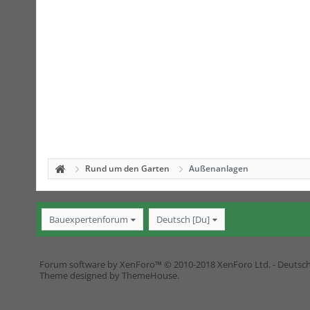
Rund um den Garten
Außenanlagen
Bauexpertenforum
Deutsch [Du]
Forum software by XenForo™
© 2010-2018 XenForo Ltd.
-
Deutsc
Theme designed by
ThemeHouse
.