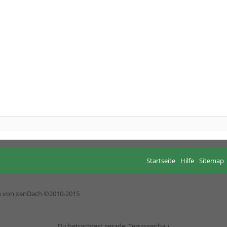
Startseite
Hilfe
Sitemap
h von xenDach
©2010-2015
Du betrachtest gerade: Terrassenbau