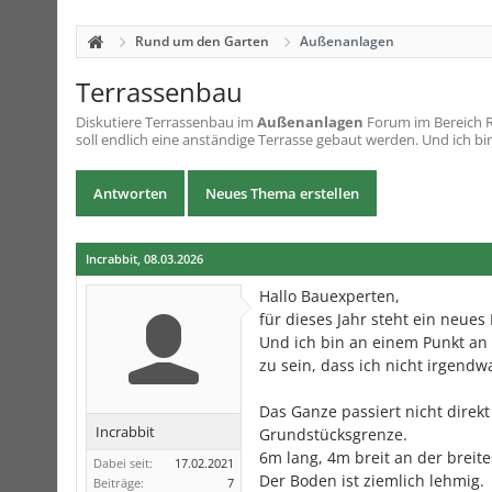
Rund um den Garten
Außenanlagen
Terrassenbau
Diskutiere
Terrassenbau
im
Außenanlagen
Forum im Bereich Ru
soll endlich eine anständige Terrasse gebaut werden. Und ich bi
Antworten
Neues Thema erstellen
Incrabbit
,
08.03.2026
Hallo Bauexperten,
für dieses Jahr steht ein neues
Und ich bin an einem Punkt a
zu sein, dass ich nicht irgendw
Das Ganze passiert nicht direk
Incrabbit
Grundstücksgrenze.
6m lang, 4m breit an der breites
Dabei seit:
17.02.2021
Der Boden ist ziemlich lehmig.
Beiträge:
7