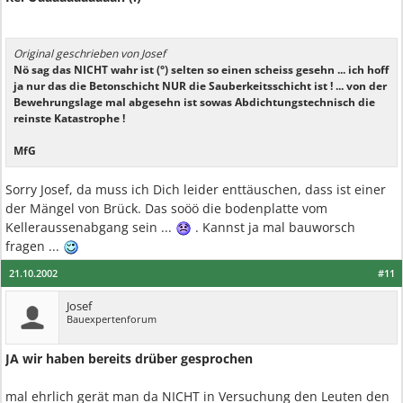
Original geschrieben von Josef
Nö sag das NICHT wahr ist (°) selten so einen scheiss gesehn ... ich hoff
ja nur das die Betonschicht NUR die Sauberkeitsschicht ist ! ... von der
Bewehrungslage mal abgesehn ist sowas Abdichtungstechnisch die
reinste Katastrophe !
MfG
Sorry Josef, da muss ich Dich leider enttäuschen, dass ist einer
der Mängel von Brück. Das soöö die bodenplatte vom
Kelleraussenabgang sein ...
. Kannst ja mal bauworsch
fragen ...
21.10.2002
#11
Josef
Bauexpertenforum
JA wir haben bereits drüber gesprochen
mal ehrlich gerät man da NICHT in Versuchung den Leuten den