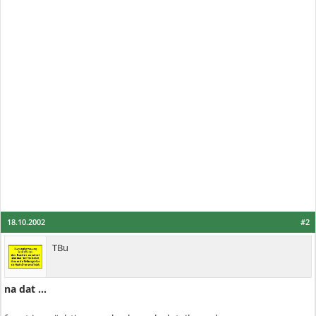
18.10.2002
#2
TBu
na dat ...