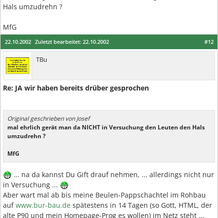
Hals umzudrehn ?
MfG
22.10.2002
Zuletzt bearbeitet:
22.10.2002
#12
TBu
Re: JA wir haben bereits drüber gesprochen
Original geschrieben von Josef
mal ehrlich gerät man da NICHT in Versuchung den Leuten den Hals
umzudrehn ?
MfG
... na da kannst Du Gift drauf nehmen, ... allerdings nicht nur
in Versuchung ...
Aber wart mal ab bis meine Beulen-Pappschachtel im Rohbau
auf
www.bur-bau.de
spätestens in 14 Tagen (so Gott, HTML, der
alte P90 und mein Homepage-Prog es wollen) im Netz steht ...