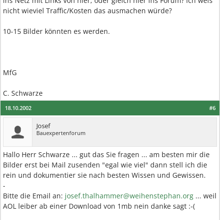
ins Netz mit Links von hier, oder gleich hier ins Forum? ich weis
nicht wieviel Traffic/Kosten das ausmachen würde?
10-15 Bilder könnten es werden.
MfG
C. Schwarze
18.10.2002
#6
Josef
Bauexpertenforum
Hallo Herr Schwarze ... gut das Sie fragen ... am besten mir die
Bilder erst bei Mail zusenden "egal wie viel" dann stell ich die
rein und dokumentier sie nach besten Wissen und Gewissen.
-
Bitte die Email an:
josef.thalhammer@weihenstephan.org
... weil
AOL leiber ab einer Download von 1mb nein danke sagt :-(