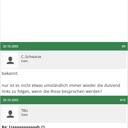
20.10.2002
#9
C..Schwarze
Gast
bekannt.
nur ist es nicht etwas umständlich immer wieder die dutzend
links zu folgen, wenn die Risse besprochen werden?
20.10.2002
#10
TBu
Gast
Re: Uaaaaaaaaaaah (!)