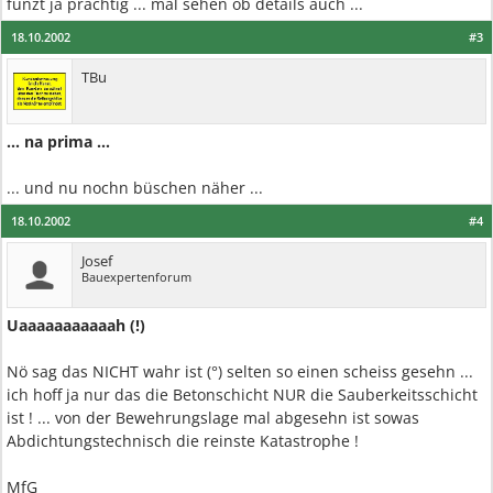
funzt ja prächtig ... mal sehen ob details auch ...
18.10.2002
#3
TBu
... na prima ...
... und nu nochn büschen näher ...
18.10.2002
#4
Josef
Bauexpertenforum
Uaaaaaaaaaaah (!)
Nö sag das NICHT wahr ist (°) selten so einen scheiss gesehn ...
ich hoff ja nur das die Betonschicht NUR die Sauberkeitsschicht
ist ! ... von der Bewehrungslage mal abgesehn ist sowas
Abdichtungstechnisch die reinste Katastrophe !
MfG