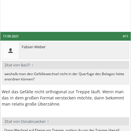
17.09.2021
#11
Fabian Weber
Zitat von BaUT:
↑
weshalb man den Gefällewechsel nicht in der Querfuge des Belages hätte
anordnen können?
Weil das Gefälle nicht orthogonal zur Treppe läuft. Wenn man
das in dem großen Format verstecken möchte, dann bekommt
man relativ große Überzähne.
Zitat von Osnabruecker:
↑
Dann Wechsel auf Ebene vor Treppe, sodass du vor der Treppe überall