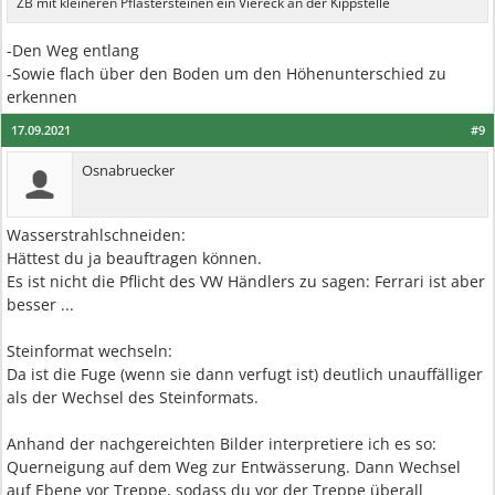
ZB mit kleineren Pflastersteinen ein Viereck an der Kippstelle
-Den Weg entlang
-Sowie flach über den Boden um den Höhenunterschied zu
erkennen
17.09.2021
#9
Osnabruecker
Wasserstrahlschneiden:
Hättest du ja beauftragen können.
Es ist nicht die Pflicht des VW Händlers zu sagen: Ferrari ist aber
besser ...
Steinformat wechseln:
Da ist die Fuge (wenn sie dann verfugt ist) deutlich unauffälliger
als der Wechsel des Steinformats.
Anhand der nachgereichten Bilder interpretiere ich es so:
Querneigung auf dem Weg zur Entwässerung. Dann Wechsel
auf Ebene vor Treppe, sodass du vor der Treppe überall