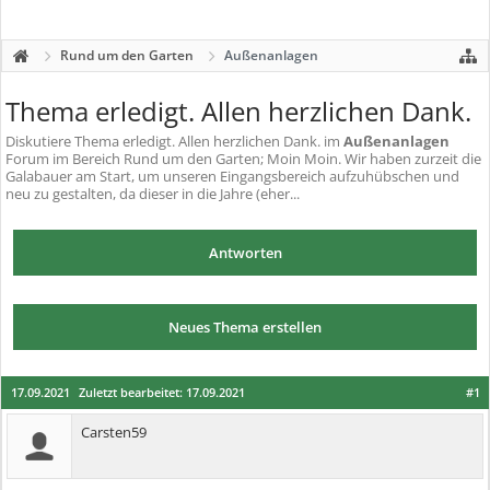
Rund um den Garten
Außenanlagen
Thema erledigt. Allen herzlichen Dank.
Diskutiere
Thema erledigt. Allen herzlichen Dank.
im
Außenanlagen
Forum im Bereich Rund um den Garten; Moin Moin. Wir haben zurzeit die
Galabauer am Start, um unseren Eingangsbereich aufzuhübschen und
neu zu gestalten, da dieser in die Jahre (eher...
Antworten
Neues Thema erstellen
17.09.2021
Zuletzt bearbeitet:
17.09.2021
#1
Carsten59