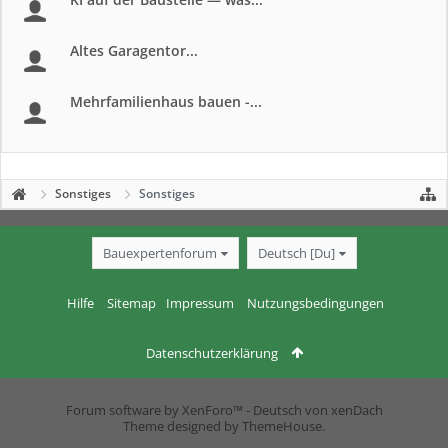
Altes Garagentor...
Mehrfamilienhaus bauen -...
Sonstiges
Sonstiges
Bauexpertenforum
Deutsch [Du]
Hilfe
Sitemap
Impressum
Nutzungsbedingungen
Datenschutzerklärung
Forum software by XenForo™
-
Deutsch von xenDach
Theme designed by
ThemeHouse
.