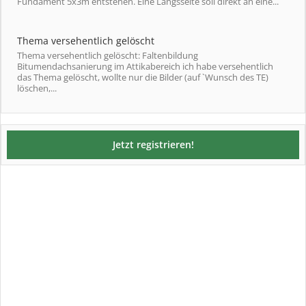
Fundament 5x3m entstehen. Eine Längsseite soll direkt an eine...
Thema versehentlich gelöscht
Thema versehentlich gelöscht: Faltenbildung
Bitumendachsanierung im Attikabereich ich habe versehentlich
das Thema gelöscht, wollte nur die Bilder (auf `Wunsch des TE)
löschen,...
Jetzt registrieren!