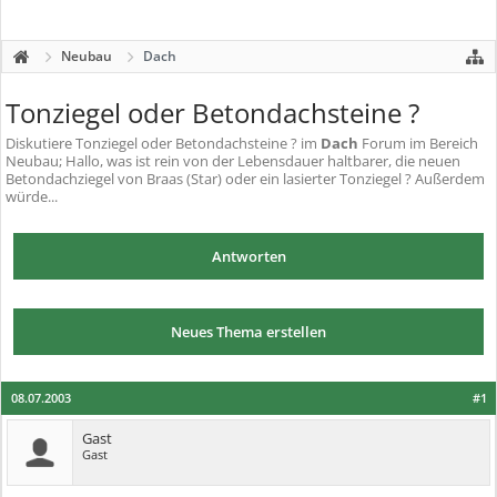
Neubau
Dach
Tonziegel oder Betondachsteine ?
Diskutiere
Tonziegel oder Betondachsteine ?
im
Dach
Forum im Bereich
Neubau; Hallo, was ist rein von der Lebensdauer haltbarer, die neuen
Betondachziegel von Braas (Star) oder ein lasierter Tonziegel ? Außerdem
würde...
Antworten
Neues Thema erstellen
08.07.2003
#1
Gast
Gast