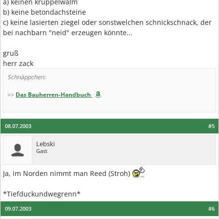
a) keinen krüppelwalm
b) keine betondachsteine
c) keine lasierten ziegel oder sonstwelchen schnickschnack, der
bei nachbarn "neid" erzeugen könnte...
gruß
herr zack
Schnäppchen:
>>
Das Bauherren-Handbuch
08.07.2003
#5
Lebski
Gast
Ja, im Norden nimmt man Reed (Stroh)
*Tiefduckundwegrenn*
09.07.2003
#6