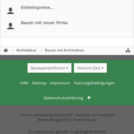
Einheitspreise...
Bauen mit neuer Firma
Architektur
Bauen mit Architekten
Bauexpertenforum
Deutsch [Du]
Hilfe
Sitemap
Impressum
Nutzungsbedingungen
Datenschutzerklärung
Forum software by XenForo™
-
Deutsch von xenDach
Theme designed by
ThemeHouse
.
Du betrachtest gerade: Tragfähigkeit Estrich