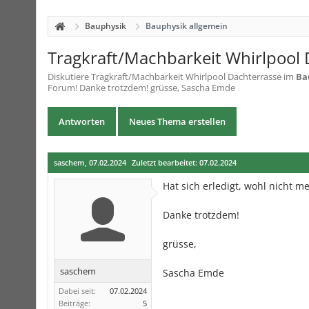
Bauphysik
Bauphysik allgemein
Tragkraft/Machbarkeit Whirlpool 
Diskutiere
Tragkraft/Machbarkeit Whirlpool Dachterrasse
im
Ba
Forum! Danke trotzdem! grüsse, Sascha Emde
Antworten
Neues Thema erstellen
saschem
,
07.02.2024
Zuletzt bearbeitet:
07.02.2024
Hat sich erledigt, wohl nicht m
Danke trotzdem!
grüsse,
saschem
Sascha Emde
Dabei seit:
07.02.2024
Beiträge:
5