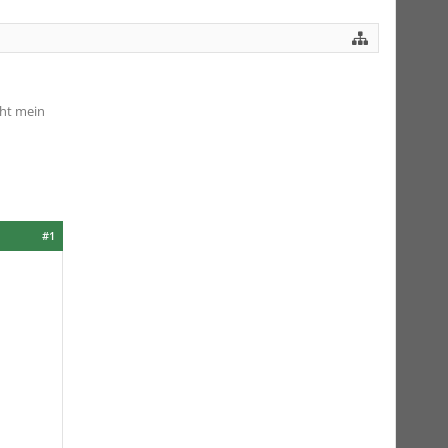
cht mein
#1