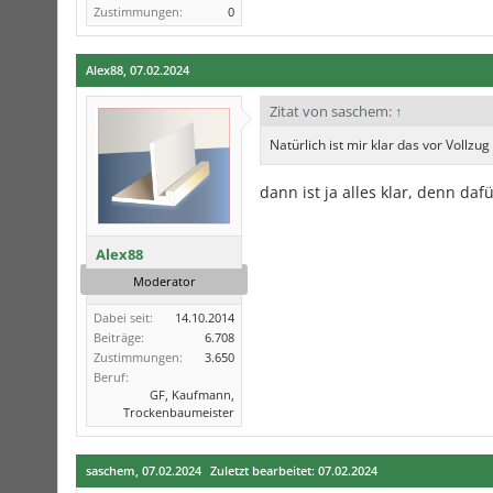
Zustimmungen:
0
Alex88
,
07.02.2024
Zitat von saschem:
↑
Natürlich ist mir klar das vor Voll
dann ist ja alles klar, denn da
Alex88
Moderator
Dabei seit:
14.10.2014
Beiträge:
6.708
Zustimmungen:
3.650
Beruf:
GF, Kaufmann,
Trockenbaumeister
saschem
,
07.02.2024
Zuletzt bearbeitet:
07.02.2024