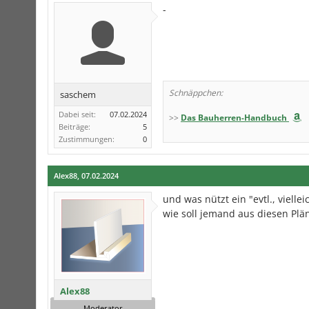
-
Schnäppchen:
saschem
Dabei seit:
07.02.2024
>>
Das Bauherren-Handbuch
Beiträge:
5
Zustimmungen:
0
Alex88
,
07.02.2024
und was nützt ein "evtl., vielleic
wie soll jemand aus diesen Plän
Alex88
Moderator