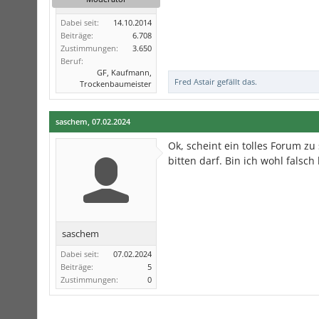
Dabei seit:
14.10.2014
Beiträge:
6.708
Zustimmungen:
3.650
Beruf:
GF, Kaufmann,
Fred Astair
gefällt das.
Trockenbaumeister
saschem
,
07.02.2024
Ok, scheint ein tolles Forum z
bitten darf. Bin ich wohl fals
saschem
Dabei seit:
07.02.2024
Beiträge:
5
Zustimmungen:
0