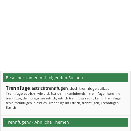
Besucher kamen mit folgenden Suchen
Trennfuge
estrichtrennfugen
doch trennfuge aufbau
,
,
,
Trennfuge estrich
,
wie dick Estrich im Kaminbereich
,
trennfugen kamin
,
v
trennfuge
,
dehnungsrisse estrich
,
estrich trennfuge raum
,
kamin trennfuge
fehlt
,
trennfugen in estrich
,
Trennfuge im Estrich
,
trennfugen
,
Trennfugen
Estrich
Trennfugen? - Ähnliche Themen