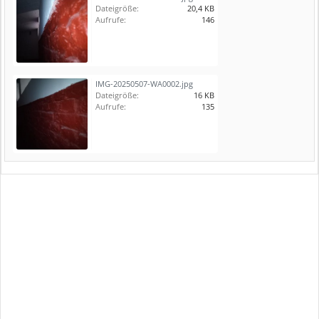
Dateigröße:
20,4 KB
Aufrufe:
146
IMG-20250507-WA0002.jpg
Dateigröße:
16 KB
Aufrufe:
135