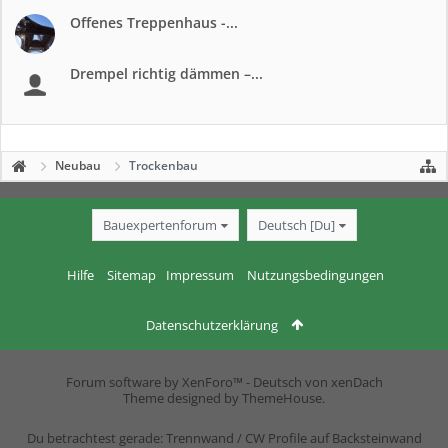
Offenes Treppenhaus -...
Drempel richtig dämmen –...
Neubau
Trockenbau
Bauexpertenforum
Deutsch [Du]
Hilfe
Sitemap
Impressum
Nutzungsbedingungen
Datenschutzerklärung
Forum software by XenForo™
-
Deutsch von xenDach
Theme designed by
ThemeHouse
.
Du betrachtest gerade: Trennwand / CW Profile auf Backsteinwand