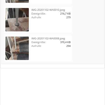
IMG-20201102-WA0010.jpeg
Dateigröße:
216,7 KB
Aufrufe:
279
IMG-20201102-WA0008.jpeg
Dateigröße:
370,4 KB
Aufrufe:
294