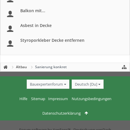
Balkon mit...
Asbest in Decke
Styroporkleber Decke entfernen
Altbau
Sanierung konkret
Bauexpertenforum
Deutsch [Du]
Hilfe
Sitemap
Impressum
Nutzungsbedingungen
Datenschutzerklärung
Forum software by XenForo™
-
Deutsch von xenDach