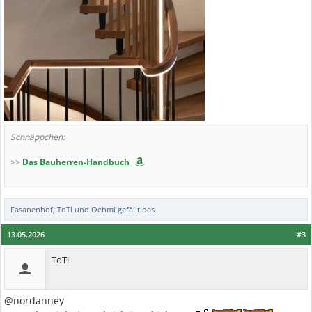
Schnäppchen:
>>
Das Bauherren-Handbuch
Fasanenhof
,
ToTi
und
Oehmi
gefällt das.
13.05.2026
#3
ToTi
@nordanney