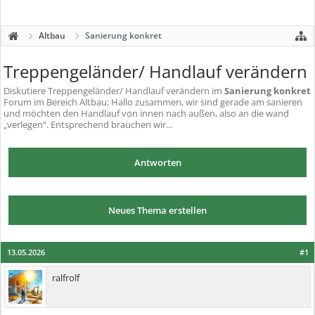
Altbau
Sanierung konkret
Treppengeländer/ Handlauf verändern
Diskutiere
Treppengeländer/ Handlauf verändern
im
Sanierung konkret
Forum im Bereich Altbau; Hallo zusammen, wir sind gerade am sanieren
und möchten den Handlauf von innen nach außen, also an die wand
„verlegen“. Entsprechend brauchen wir...
Antworten
Neues Thema erstellen
13.05.2026
#1
ralfrolf