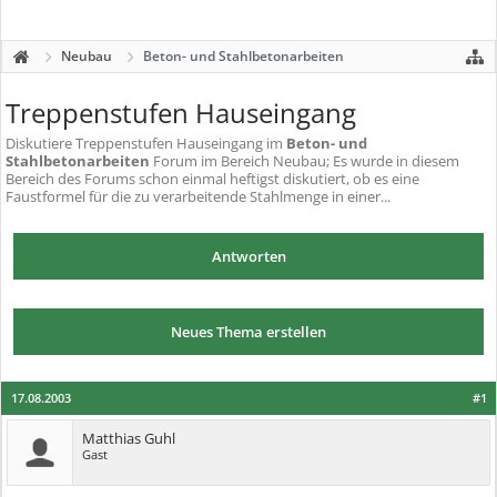
Neubau
Beton- und Stahlbetonarbeiten
Treppenstufen Hauseingang
Diskutiere
Treppenstufen Hauseingang
im
Beton- und
Stahlbetonarbeiten
Forum im Bereich Neubau; Es wurde in diesem
Bereich des Forums schon einmal heftigst diskutiert, ob es eine
Faustformel für die zu verarbeitende Stahlmenge in einer...
Antworten
Neues Thema erstellen
17.08.2003
#1
Matthias Guhl
Gast