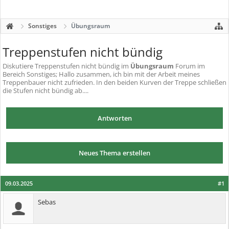
Sonstiges
Übungsraum
Treppenstufen nicht bündig
Diskutiere
Treppenstufen nicht bündig
im
Übungsraum
Forum im
Bereich Sonstiges; Hallo zusammen, ich bin mit der Arbeit meines
Treppenbauer nicht zufrieden. In den beiden Kurven der Treppe schließen
die Stufen nicht bündig ab....
Antworten
Neues Thema erstellen
09.03.2025
#1
Sebas