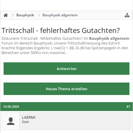
Bauphysik
Bauphysik allgemein
Trittschall - fehlerhaftes Gutachten?
Diskutiere
Trittschall - fehlerhaftes Gutachten?
im
Bauphysik allgemein
Forum im Bereich Bauphysik; Unsere Trittschallmessung des Estrich
brachte folgendes Ergebnis: L'nw(Ci) = 38(-3) dB bei Spitzenpegeln in den
Bereichen unter 500hz von maximal...
Antworten
Neues Thema erstellen
14.06.2004
#1
LAERMI
Gast