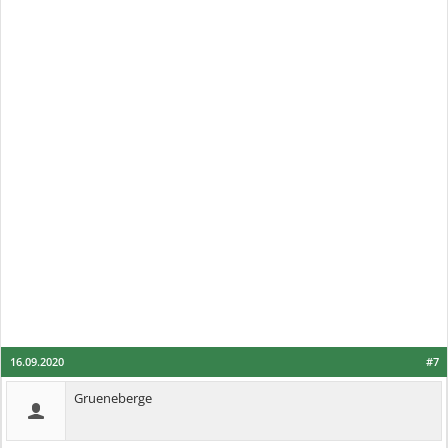
16.09.2020
#7
Grueneberge