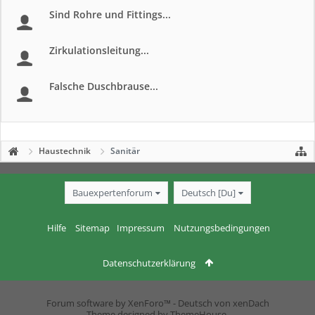
Sind Rohre und Fittings...
Zirkulationsleitung...
Falsche Duschbrause...
Haustechnik
Sanitär
Bauexpertenforum
Deutsch [Du]
Hilfe
Sitemap
Impressum
Nutzungsbedingungen
Datenschutzerklärung
Forum software by XenForo™
-
Deutsch von xenDach
Theme designed by
ThemeHouse
.