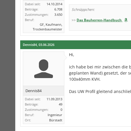
Dabei seit:
14.10.2014
Beiträge:
6.708
Schnäppchen:
Zustimmungen:
3.650
Beruf:
>>
Das Bauherren-Handbuch
GF, Kaufmann,
Trockenbaumeister
Dennis84
,
03.06.2026
Hi,
ich habe bei mir zwischen die 
geplanten Wand) gesetzt, der 
100x40mm KVH.
Dennis84
Das UW Profil gleitend anschli
Dabei seit:
11.09.2013
Beiträge:
49
Zustimmungen:
0
Beruf:
Ingenieur
Ort:
Bürstadt