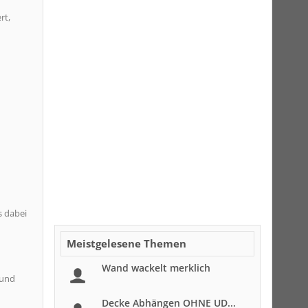
rt,
s dabei
Meistgelesene Themen
Wand wackelt merklich
 und
Decke Abhängen OHNE UD...