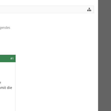
lgendes
#1
e
mit die