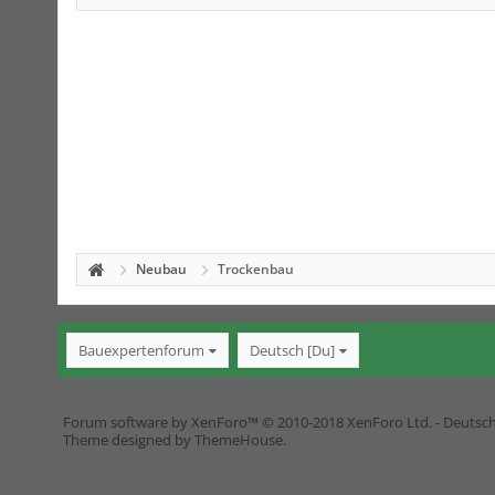
Neubau
Trockenbau
Bauexpertenforum
Deutsch [Du]
Forum software by XenForo™
© 2010-2018 XenForo Ltd.
-
Deutsc
Theme designed by
ThemeHouse
.