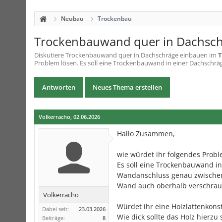
Neubau
Trockenbau
Trockenbauwand quer in Dachsch
Diskutiere
Trockenbauwand quer in Dachschräge einbauen
im
T
Problem lösen. Es soll eine Trockenbauwand in einer Dachschräg
Antworten
Neues Thema erstellen
Volkerracho
,
02.06.2026
Hallo Zusammen,
wie würdet ihr folgendes Probl
Es soll eine Trockenbauwand in
Wandanschluss genau zwischen
Wand auch oberhalb verschrau
Volkerracho
Würdet ihr eine Holzlattenkon
Dabei seit:
23.03.2026
Wie dick sollte das Holz hierzu 
Beiträge:
8