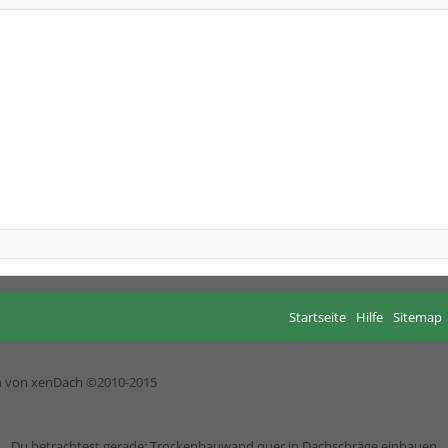
Startseite
Hilfe
Sitemap
h von xenDach
©2010-2015
Du betrachtest gerade: Trockenbauwand quer in Dachschräge einbauen