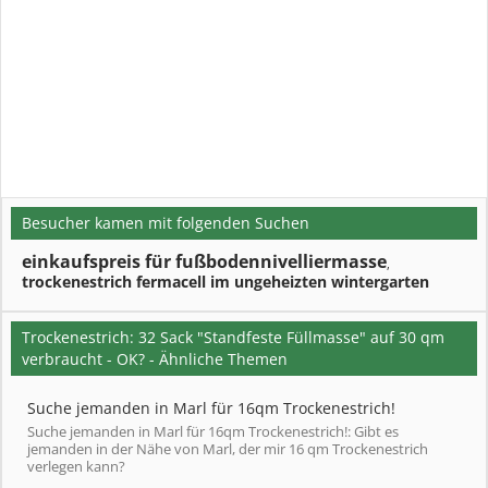
Besucher kamen mit folgenden Suchen
einkaufspreis für fußbodennivelliermasse
,
trockenestrich fermacell im ungeheizten wintergarten
Trockenestrich: 32 Sack "Standfeste Füllmasse" auf 30 qm
verbraucht - OK? - Ähnliche Themen
Suche jemanden in Marl für 16qm Trockenestrich!
Suche jemanden in Marl für 16qm Trockenestrich!: Gibt es
jemanden in der Nähe von Marl, der mir 16 qm Trockenestrich
verlegen kann?