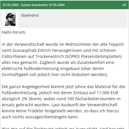
07.05.2004
Zuletzt bearbeitet:
07.05.2004
#1
Eberh@rd
Hallo Forum,
in der Verwandtschaft wurde im Wohnzimmer der alte Teppich
samt Gussasphalt-Estrich herausgerissen und mit schönen
Cotto-Fliesen auf Trockenestrich (SOPRO Fliesendämmplatten)
alles neu gemacht. Zugleich wurde als Zusatzkomfort eine
elektrische Fußbodenheizung eingebaut (über deren
Sinnhaftigkeit soll jedoch hier nicht diskutiert werden).
Die ganze Angelegenheit kommt jetzt (ohne das Material für die
Fußbodenheizung, jedoch mit deren Einbau) auf 11.000 EUR
abzüglich 2% Skonto, wobei rund 100 Facharbeiterstunden in
Ansatz gebracht wurden. Laut Auskunft der Verwandtschaft
konnte keine Trödelei festgestellt werden, so dass ich hierzu
auch nichts aussagen/bemängeln kann.
Was mir auf der Rechnung jedoch ins Auge sticht, sind besagte