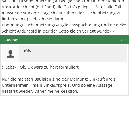
Sack die Fußbodenheizung ausgegleichen und in ner stärkeren
Arduraridschicht (mit Sand) die Cotto´s gelegt ... "auf" alle Fälle
müsste ne stärkere Tragschicht "über" der Flächenheizung zu
finden sein (!) ... des hiese dann
Dämmung/Flächenheizung/Ausgleichsspachtelung und ne dicke
Schicht Ardurapid in der der Cotto gleich verlegt wurde (!)
10.05.2004
#19
PeMu
@Lebski: Ok, Ok wars zu hart formuliert.
Nur die meisten Baulaien sind der Meinung: Einkaufspreis
Unternehmer = mein Einkaufspreis. Und so eine Aussage
bestärkt wieder. Daher meine Reaktion.