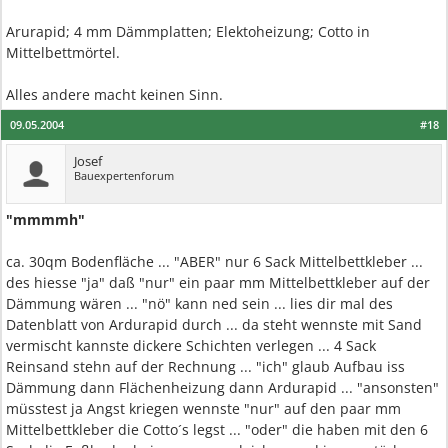
Arurapid; 4 mm Dämmplatten; Elektoheizung; Cotto in
Mittelbettmörtel.
Alles andere macht keinen Sinn.
09.05.2004
#18
Josef
Bauexpertenforum
"mmmmh"
ca. 30qm Bodenfläche ... "ABER" nur 6 Sack Mittelbettkleber ...
des hiesse "ja" daß "nur" ein paar mm Mittelbettkleber auf der
Dämmung wären ... "nö" kann ned sein ... lies dir mal des
Datenblatt von Ardurapid durch ... da steht wennste mit Sand
vermischt kannste dickere Schichten verlegen ... 4 Sack
Reinsand stehn auf der Rechnung ... "ich" glaub Aufbau iss
Dämmung dann Flächenheizung dann Ardurapid ... "ansonsten"
müsstest ja Angst kriegen wennste "nur" auf den paar mm
Mittelbettkleber die Cotto´s legst ... "oder" die haben mit den 6