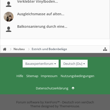
Verklebter Vinylboden...
Ausgleichsmasse auf alten...
Balkonsanierung durch eine...
Neubau
Estrich und Bodenbeläge
Bauexpertenforum
Deutsch [Du]
Hilfe
Sitemap
Impressum
Nutzungsbedingungen
Datenschutzerklärung
Forum software by XenForo™
-
Deutsch von xenDach
Theme designed by
ThemeHouse
.