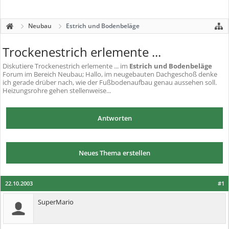
Neubau
Estrich und Bodenbeläge
Trockenestrich erlemente ...
Diskutiere
Trockenestrich erlemente ...
im
Estrich und Bodenbeläge
Forum im Bereich Neubau; Hallo, im neugebauten Dachgeschoß denke
ich gerade drüber nach, wie der Fußbodenaufbau genau aussehen soll.
Heizungsrohre gehen stellenweise...
Antworten
Neues Thema erstellen
22.10.2003
#1
SuperMario