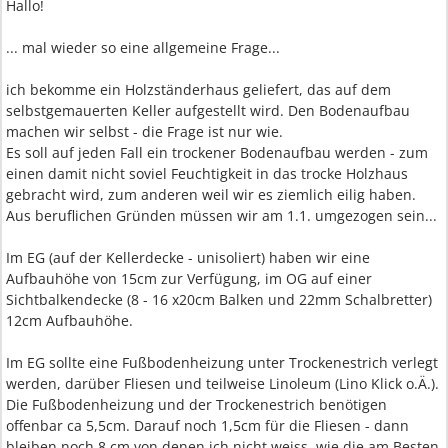
Hallo!
... mal wieder so eine allgemeine Frage...
ich bekomme ein Holzständerhaus geliefert, das auf dem
selbstgemauerten Keller aufgestellt wird. Den Bodenaufbau
machen wir selbst - die Frage ist nur wie.
Es soll auf jeden Fall ein trockener Bodenaufbau werden - zum
einen damit nicht soviel Feuchtigkeit in das trocke Holzhaus
gebracht wird, zum anderen weil wir es ziemlich eilig haben.
Aus beruflichen Gründen müssen wir am 1.1. umgezogen sein...
Im EG (auf der Kellerdecke - unisoliert) haben wir eine
Aufbauhöhe von 15cm zur Verfügung, im OG auf einer
Sichtbalkendecke (8 - 16 x20cm Balken und 22mm Schalbretter)
12cm Aufbauhöhe.
Im EG sollte eine Fußbodenheizung unter Trockenestrich verlegt
werden, darüber Fliesen und teilweise Linoleum (Lino Klick o.Ä.).
Die Fußbodenheizung und der Trockenestrich benötigen
offenbar ca 5,5cm. Darauf noch 1,5cm für die Fliesen - dann
bleiben noch 8 cm von denen ich nicht weiss, wie die am Besten