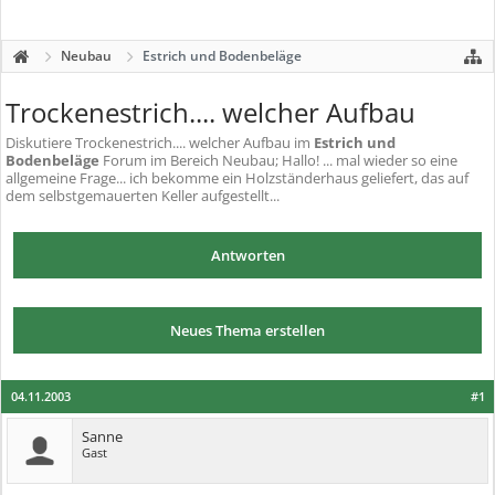
Neubau
Estrich und Bodenbeläge
Trockenestrich.... welcher Aufbau
Diskutiere
Trockenestrich.... welcher Aufbau
im
Estrich und
Bodenbeläge
Forum im Bereich Neubau; Hallo! ... mal wieder so eine
allgemeine Frage... ich bekomme ein Holzständerhaus geliefert, das auf
dem selbstgemauerten Keller aufgestellt...
Antworten
Neues Thema erstellen
04.11.2003
#1
Sanne
Gast