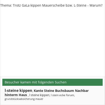
Thema: Trotz GaLa kippen Mauerscheibe bzw. L-Steine - Warum?
Besucher kamen mit folgenden Suchen
l-steine kippen
Kante Steine Buchsbaum Nachbar
,
hinterm Haus
l steine kippen
l stein ecke forum
,
,
,
grundstücksabsicherung mauer