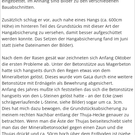
eingebettet. Im Anhang sind Bilder zu den verschiedenen
Bauabschnitten.
Zusätzlich schlug er vor, auch nahe eines Hangs (ca. 600cm
Höhe) im hinteren Teil des Grundstücks mit dieser Art der
Hangabsicherung zu versehen, damit besser aufgeschüttet
werden konnte. Das Setzen der Hangabsicherung fand im Juni
statt (siehe Dateinamen der Bilder).
Nach dem der Rasen gesät war zeichneten sich Anfang Oktober
die ersten Probleme ab. Unter der Betonstütze aus Magerbeton
hatte sich hangseits durch den Regen etwas von dem
Mineralbeton gelöst. Dieses wurde vom GaLa durch eine weitere
Betonstütze mit Erdnägeln als Bewehrung abgesichert.
Anfang des Jahres mußte ich feststellen das sich die Betonstütze
hangseits von den L-Steinen gelöst hatte - an der Ecke (zwei
schrägverlaufende L-Steine, siehe Bilder) sogar um ca. 3cm.
Dies hat mich dazu bewogen, die Grundstücksabsicherung zu
meinem rechten Nachbar entlang der Thuja-Hecke genauer zu
betrachten. Wenn man die Äste der Thujas beiseiteschiebt sieht
man das der Mineralbetonsockel gegen einen Zaun und die
Thujas drückt und ca. 50cm hoch über dem Erdboden ist (siehe