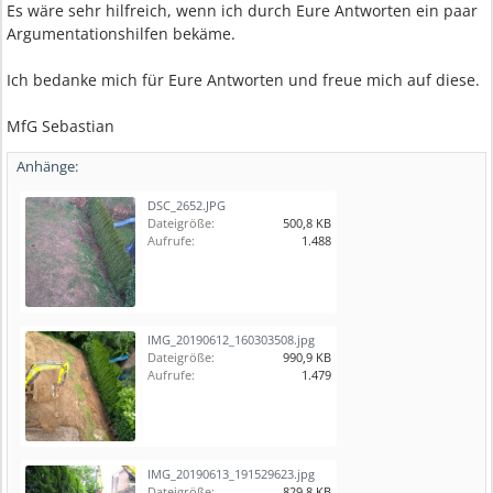
Es wäre sehr hilfreich, wenn ich durch Eure Antworten ein paar
Argumentationshilfen bekäme.
Ich bedanke mich für Eure Antworten und freue mich auf diese.
MfG Sebastian
Anhänge:
DSC_2652.JPG
Dateigröße:
500,8 KB
Aufrufe:
1.488
IMG_20190612_160303508.jpg
Dateigröße:
990,9 KB
Aufrufe:
1.479
IMG_20190613_191529623.jpg
Dateigröße:
829,8 KB