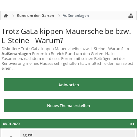
Rund um den Garten
Außenanlagen
Trotz GaLa kippen Mauerscheibe bzw.
L-Steine - Warum?
Diskutiere
Trotz GaLa kippen Mauerscheibe bzw. L-Steine - Warum?
im
Außenanlagen
Forum im Bereich Rund um den Garten; Hallo
Zusammen, nachdem mir dieses Forum mit seinen Beiträgen bei der
Renovierung meines Hauses sehr geholfen hat, muß ich leider nun selbst
einen...
Antworten
Neues Thema erstellen
08.01.2020
#1
sgustl