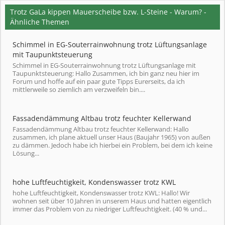
Trotz GaLa kippen Mauerscheibe bzw. L-Steine - Warum? -
Ähnliche Themen
Schimmel in EG-Souterrainwohnung trotz Lüftungsanlage
mit Taupunktsteuerung
Schimmel in EG-Souterrainwohnung trotz Lüftungsanlage mit
Taupunktsteuerung: Hallo Zusammen, ich bin ganz neu hier im
Forum und hoffe auf ein paar gute Tipps Eurerseits, da ich
mittlerweile so ziemlich am verzweifeln bin....
Fassadendämmung Altbau trotz feuchter Kellerwand
Fassadendämmung Altbau trotz feuchter Kellerwand: Hallo
zusammen, ich plane aktuell unser Haus (Baujahr 1965) von außen
zu dämmen. Jedoch habe ich hierbei ein Problem, bei dem ich keine
Lösung...
hohe Luftfeuchtigkeit, Kondenswasser trotz KWL
hohe Luftfeuchtigkeit, Kondenswasser trotz KWL: Hallo! Wir
wohnen seit über 10 Jahren in unserem Haus und hatten eigentlich
immer das Problem von zu niedriger Luftfeuchtigkeit. (40 % und...