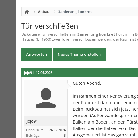
Altbau
Sanierung konkret
Tür verschließen
Diskutiere
Tür verschließen
im
Sanierung konkret
Forum im Be
Hauses (BJ 1960) zwei Türen verschlossen werden, der Raum ist 
Antworten
Neues Thema erstellen
jojo91
,
17.06.2026
Guten Abend,
im Rahmen einer Renovierung s
der Raum ist dann über eine ne
Beim Rückbau hat sich jetzt he
wurden (Außenwände ganz norm
jojo91
Balken am Boden, an den Türst
Balken der die Balken vom Dac
Dabei seit:
24.12.2024
Ausgemauert ist das ganze mit 
Beiträge:
6