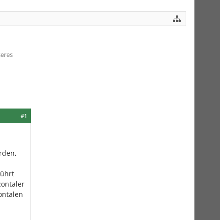
seres
#1
rden,
führt
ontaler
ontalen