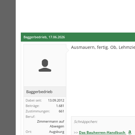
Baggerbedrieb
,
17.06.2026
Ausmauern, fertig. Ob, Lehmzie
Baggerbedrieb
Dabei seit:
13.09.2012
Beiträge:
1.681
Zustimmungen:
661
Beruf:
Zimmermann auf
Schnäppchen:
Abwegen
Ort:
Augsburg
>>
Das Bauherren-Handbuch