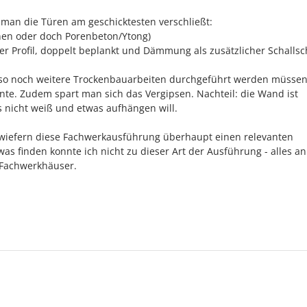
ie man die Türen am geschicktesten verschließt:
inen oder doch Porenbeton/Ytong)
r Profil, doppelt beplankt und Dämmung als zusätzlicher Schallsc
wieso noch weitere Trockenbauarbeiten durchgeführt werden müsse
te. Zudem spart man sich das Vergipsen. Nachteil: die Wand ist
 nicht weiß und etwas aufhängen will.
nwiefern diese Fachwerkausführung überhaupt einen relevanten
twas finden konnte ich nicht zu dieser Art der Ausführung - alles an
 Fachwerkhäuser.