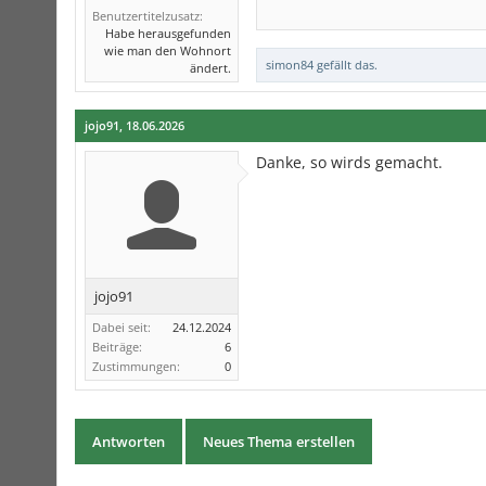
Benutzertitelzusatz:
Habe herausgefunden
wie man den Wohnort
simon84
gefällt das.
ändert.
jojo91
,
18.06.2026
Danke, so wirds gemacht.
jojo91
Dabei seit:
24.12.2024
Beiträge:
6
Zustimmungen:
0
Antworten
Neues Thema erstellen