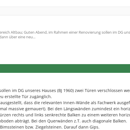
reich Altbau; Guten Abend, im Rahmen einer Renovierung sollen im DG un
dann über eine neu...
ollen im DG unseres Hauses (BJ 1960) zwei Türen verschlossen we
u erstellte Tür zugänglich.
rausgestellt, dass die relevanten Innen-Wände als Fachwerk ausge
al massive gemauert). Bei den Längswänden zumindest ein horiz
ürzen rechts und links senkrechte Balken zu einem weiteren horiz
hboden abträgt. Bei den Querwänden z.T. auch diagonale Balken.
Bimssteinen bzw. Ziegelsteinen. Darauf dann Gips.