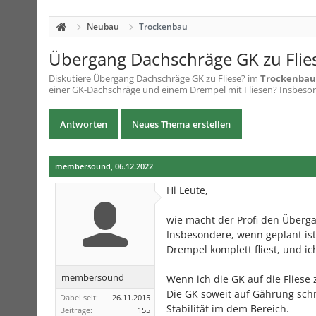
Neubau
Trockenbau
Übergang Dachschräge GK zu Flie
Diskutiere
Übergang Dachschräge GK zu Fliese?
im
Trockenbau
einer GK-Dachschräge und einem Drempel mit Fliesen? Insbesonde
Antworten
Neues Thema erstellen
membersound
,
06.12.2022
Hi Leute,
wie macht der Profi den Überg
Insbesondere, wenn geplant ist,
Drempel komplett fliest, und i
membersound
Wenn ich die GK auf die Fliese 
Die GK soweit auf Gährung schn
Dabei seit:
26.11.2015
Stabilität im dem Bereich.
Beiträge:
155