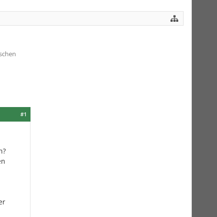
ischen
#1
n?
en
er