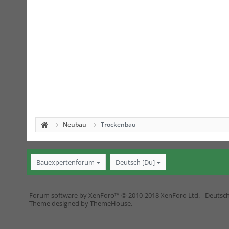
Neubau
Trockenbau
Bauexpertenforum
Deutsch [Du]
Forum software by XenForo™
© 2010-2018 XenForo Ltd.
-
Deutsc
Theme designed by
ThemeHouse
.