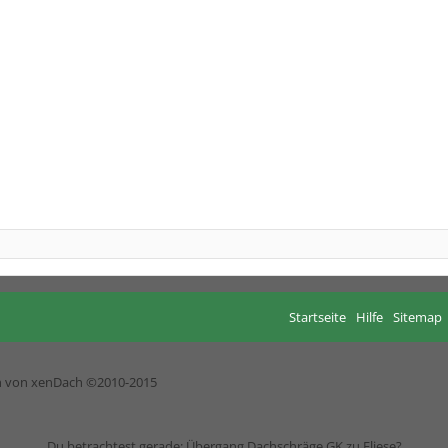
Startseite
Hilfe
Sitemap
h von xenDach
©2010-2015
Du betrachtest gerade: Übergang Dachschräge GK zu Fliese?