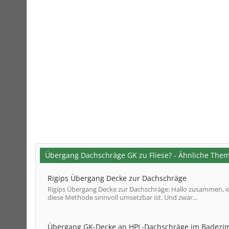
Übergang Dachschräge GK zu Fliese? - Ähnliche The
Rigips Übergang Decke zur Dachschräge
Rigips Übergang Decke zur Dachschräge: Hallo zusammen, i
diese Methode sinnvoll umsetzbar ist. Und zwar...
Übergang GK-Decke an HPL-Dachschräge im Badezi