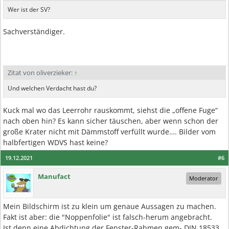
Wer ist der SV?
Sachverständiger.
Zitat von oliverzieker:
↑
Und welchen Verdacht hast du?
Kuck mal wo das Leerrohr rauskommt, siehst die „offene Fuge“
nach oben hin? Es kann sicher täuschen, aber wenn schon der
große Krater nicht mit Dämmstoff verfüllt wurde…. Bilder vom
halbfertigen WDVS hast keine?
19.12.2021
#6
Manufact
Moderator
Mein Bildschirm ist zu klein um genaue Aussagen zu machen.
Fakt ist aber: die "Noppenfolie" ist falsch-herum angebracht.
Ist denn eine Abdichtung der Fenster-Rahmen gem- DIN 18533