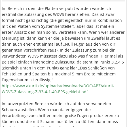
Im Bereich in dem die Platten verputzt wurden würde ich
erstmal die Zulassung des WDVS heranziehen. Das ist zwar
formal nicht ganz richtig (die gilt eigentlich nur in Kombination
mit den Platten vom Systemhersteller), aber das ist mal ein
erster Ansatz den man so mE vertreten kann. Wenn wer anderer
Meinung ist, dann kann er die ja beweisen (im Zweifel läuft es
dann auch eher erst einmal auf „Null Fuge“ aus den von dir
genannten Vorschriften raus). In der Zulassung zum bei dir
verwendeten WDVS müsstest dazu also was finden. Hier mal als
Beispiel einfach irgendeine Zulassung, da steht im Punkt 3.2.4.5
(ziemlich unten in dem Punkt) ganz klar „Das Schließen von
Fehlstellen und Spalten bis maximal 5 mm Breite mit einem
Fugenschaum ist zulässig.“
https://www.akurit.de/uploads/downloads/DOC/ABZ/akurit-
WDVS-Zulassung-Z-33-4-1-40-EPS-geklebt.pdf
Im unverputzten Bereich würde ich auf den verwendeten
Schaum abstellen. Wenn man da entgegen der
Verarbeitungsvorschriften meint große Fugen produzieren zu
können und die mit Schaum ausfüllen zu dürfen, dann muss