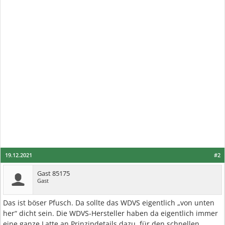
19.12.2021
#2
Gast 85175
Gast
Das ist böser Pfusch. Da sollte das WDVS eigentlich „von unten
her“ dicht sein. Die WDVS-Hersteller haben da eigentlich immer
eine ganze Latte an Prinzipdetails dazu, für den schnellen