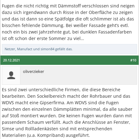
Fugen die nicht richtig mit Dämmstoff verschlossen sind neigen
dazu sich irgendwann durch Risse in der Oberfläche zu zeigen
und das ist dann so eine Spätfolge die oft schlimmer ist als das
bisschen fehlende Dämmung. Bei weißer Fassade geht’s evtl.
noch ein bis zwei Jahrzehnte gut, bei dunklen Fassadenfarben
ist oft schon der erste Sommer zu viel…
Netzer
,
Manufact
und
simon84
gefällt das.
20.12.2021
#10
oliverzieker
Es sind zwei unterschiedliche Firmen, die diese Bereiche
bearbeiten. Den Sockelbereich macht der Rohrbauer und das
WDVS macht eine Gipserfirma. Am WDVS sind die Fugen
zwischen den einzelnen Dämmplätten minimal, da alle sauber
auf Stoß montiert wurden. Die keinen Fugen wurden dann mit
passendem Schaum verfüllt. Auch die Anschlüsse an Fenster,
Simse und Rollladenkästen sind mit entsprechenden
Materialien (u.a. Kompriband) ausgeführt.