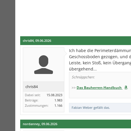
chris84
,
09.06.2026
Ich habe die Perimeterdämmung
Geschossboden gezogen, und de
Leiste, kein Stoß, kein Überga
übergehend...
Schnäppchen:
chris84
>>
Das Bauherren-Handbuch
Dabei seit:
15.08.2023
Beiträge:
1.983
Zustimmungen:
1.166
Fabian Weber
gefällt das.
nordanney
,
09.06.2026