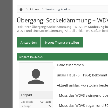
Altbau
Sanierung konkret
Übergang: Sockeldämmung + WD
Diskutiere
Übergang: Sockeldämmung + WDVS
im
Sanierung k
WDVS und eine Sockeldämmung. Aktuell unklar: wo stoßen beide
Antworten
Neues Thema erstellen
Lenpart
,
09.06.2026
Hallo zusammen,
unser Haus (Bj. 1964) bekomm
Aktuell unklar: wo stoßen beid
Lenpart
- Muss das WDVS zwingend übe
Dabei seit:
14.01.2025
- Muss das WDVS sogar rund 30
Beiträge:
22