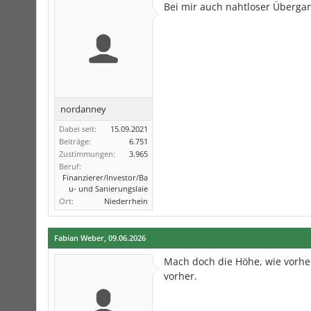
Bei mir auch nahtloser Übergan
nordanney
Dabei seit:
15.09.2021
Beiträge:
6.751
Zustimmungen:
3.965
Beruf:
Finanzierer/Investor/Ba
u- und Sanierungslaie
Ort:
Niederrhein
Fabian Weber
,
09.06.2026
Mach doch die Höhe, wie vorher
vorher.