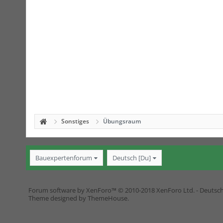
Sonstiges
Übungsraum
Bauexpertenforum
Deutsch [Du]
Forum software by XenForo™
© 2010-2018 XenForo Ltd.
-
Deutsc
Theme designed by
ThemeHouse
.