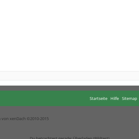
Startseite
Hilfe
Sitemap
h von xenDach
©2010-2015
Du betrachtest gerade: Überladen (Bildtest)