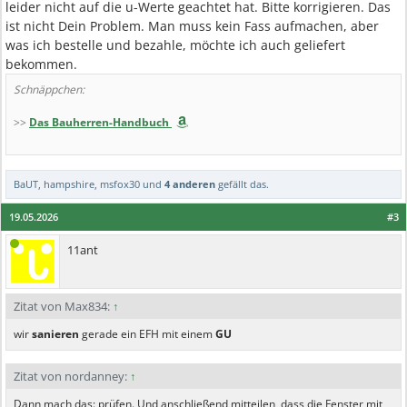
leider nicht auf die u-Werte geachtet hat. Bitte korrigieren. Das
ist nicht Dein Problem. Man muss kein Fass aufmachen, aber
was ich bestelle und bezahle, möchte ich auch geliefert
bekommen.
Schnäppchen:
>>
Das Bauherren-Handbuch
BaUT
,
hampshire
,
msfox30
und
4 anderen
gefällt das.
19.05.2026
#3
11ant
Zitat von Max834:
↑
wir
sanieren
gerade ein EFH mit einem
GU
Zitat von nordanney:
↑
Dann mach das: prüfen. Und anschließend mitteilen, dass die Fenster mit