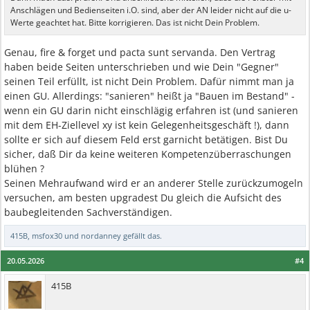
Anschlägen und Bedienseiten i.O. sind, aber der AN leider nicht auf die u-
Werte geachtet hat. Bitte korrigieren. Das ist nicht Dein Problem.
Genau, fire & forget und pacta sunt servanda. Den Vertrag
haben beide Seiten unterschrieben und wie Dein "Gegner"
seinen Teil erfüllt, ist nicht Dein Problem. Dafür nimmt man ja
einen GU. Allerdings: "sanieren" heißt ja "Bauen im Bestand" -
wenn ein GU darin nicht einschlägig erfahren ist (und sanieren
mit dem EH-Ziellevel xy ist kein Gelegenheitsgeschäft !), dann
sollte er sich auf diesem Feld erst garnicht betätigen. Bist Du
sicher, daß Dir da keine weiteren Kompetenzüberraschungen
blühen ?
Seinen Mehraufwand wird er an anderer Stelle zurückzumogeln
versuchen, am besten upgradest Du gleich die Aufsicht des
baubegleitenden Sachverständigen.
415B
,
msfox30
und
nordanney
gefällt das.
20.05.2026
#4
415B