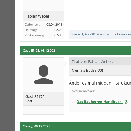
Fabian Weber
Dabei seit:
03.04.2018
Beiträge:
16.523
SvenvH
,
Alex88
,
Manufact
und
einer w
Zustimmungen:
6.595
Gast 85175
,
08.12.2021
Zitat von Fabian Weber:
↑
Niemals ist das Q3!
Änder es mal mit dem „Struktu
Schnäppchen:
Gast 85175
Gast
>>
Das Bauherren-Handbuch
Chingi
,
09.12.2021