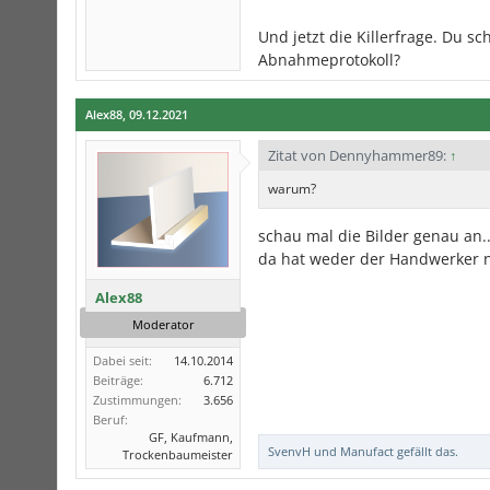
Und jetzt die Killerfrage. Du s
Abnahmeprotokoll?
Alex88
,
09.12.2021
Zitat von Dennyhammer89:
↑
warum?
schau mal die Bilder genau an...
da hat weder der Handwerker n
Alex88
Moderator
Dabei seit:
14.10.2014
Beiträge:
6.712
Zustimmungen:
3.656
Beruf:
GF, Kaufmann,
SvenvH
und
Manufact
gefällt das.
Trockenbaumeister