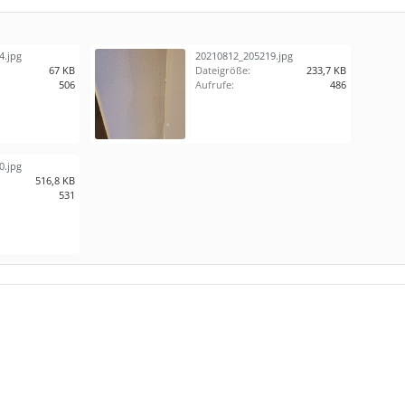
4.jpg
20210812_205219.jpg
67 KB
Dateigröße:
233,7 KB
506
Aufrufe:
486
0.jpg
516,8 KB
531