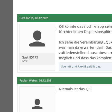
Gast 85175
,
08.12.2021
Q3 könnte das noch knapp sein, 
fürchterlichen Dispersionsplö
Ich sehe die Vereinbarung „Q3+g
was man da erwarten darf. Das
zufriedenstellend auszubessern 
Gast 85175
möglich und dass das komplett 
Gast
SvenvH
und
Alex88
gefällt das.
Fabian Weber
,
08.12.2021
Niemals ist das Q3!