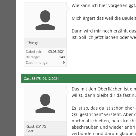
Wie kann ich hier vorgehen ggf
Mich ärgert das weil die Baule
Dann wird mir noch erzählt das 
ist. Soll ich jetzt lachen oder w
Chingi
Dabei seit:
03.03.2021
Beiträge:
140
Zustimmungen:
9
Gast 85175
,
09.12.2021
Das mit den Oberflächen ist e
willst, dann bleibt dir da fast n
Es ist so, das da ist schon eher
Q3, gestrichen“ versteht. Aber 
nochmal schleifen, neu streic
Gast 85175
abschrauben und wieder anbring
Gast
verbunden und darum glaube ich