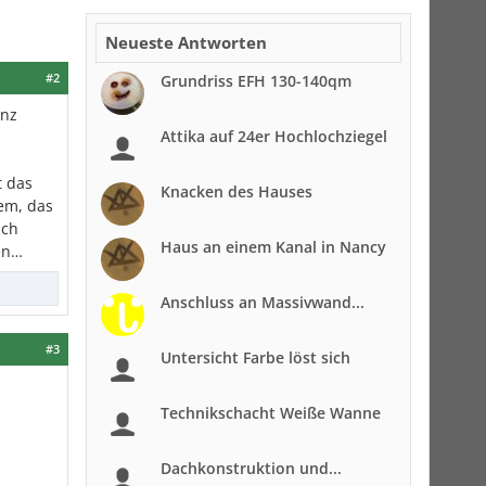
Neueste Antworten
#2
Grundriss EFH 130-140qm
anz
Attika auf 24er Hochlochziegel
t das
Knacken des Hauses
em, das
ach
Haus an einem Kanal in Nancy
en…
Anschluss an Massivwand...
#3
Untersicht Farbe löst sich
Technikschacht Weiße Wanne
Dachkonstruktion und...