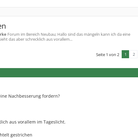
en
rke
Forum im Bereich Neubau; Hallo sind das mängeln kann ich da eine
ieht das aber schrecklich aus vorallem...
1
2
Seite 1 von 2
eine Nachbesserung fordern?
lich aus vorallem im Tageslicht.
telt gestrichen