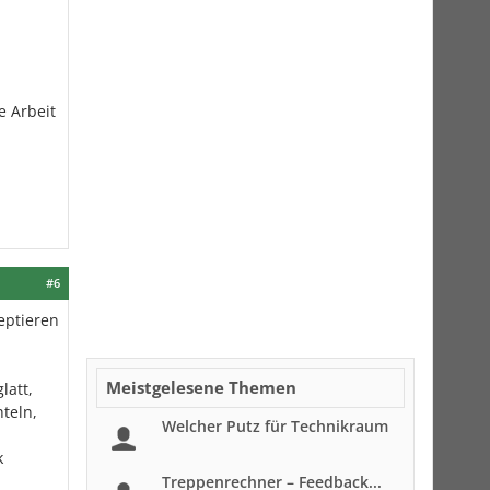
e Arbeit
#6
eptieren
Meistgelesene Themen
latt,
teln,
Welcher Putz für Technikraum
k
Treppenrechner – Feedback...