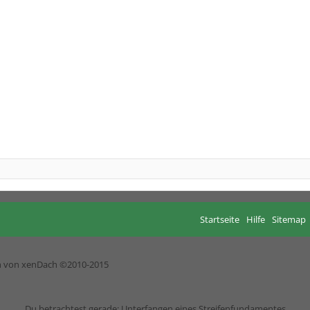
Startseite
Hilfe
Sitemap
h von xenDach
©2010-2015
Du betrachtest gerade: Unterfangen eines Streifenfundamentes