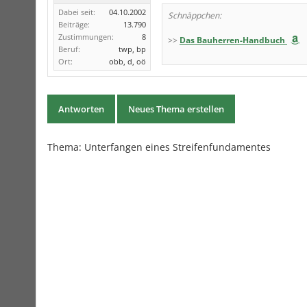
Dabei seit:
04.10.2002
Schnäppchen:
Beiträge:
13.790
Zustimmungen:
8
>>
Das Bauherren-Handbuch
Beruf:
twp, bp
Ort:
obb, d, oö
Antworten
Neues Thema erstellen
Thema:
Unterfangen eines Streifenfundamentes