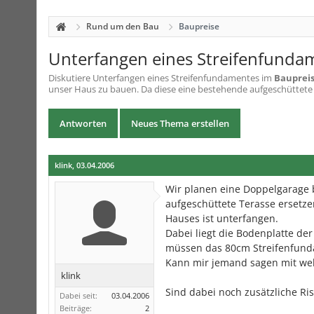
Rund um den Bau
Baupreise
Unterfangen eines Streifenfunda
Diskutiere
Unterfangen eines Streifenfundamentes
im
Bauprei
unser Haus zu bauen. Da diese eine bestehende aufgeschüttete T
Antworten
Neues Thema erstellen
klink
,
03.04.2006
Wir planen eine Doppelgarage 
aufgeschüttete Terasse ersetze
Hauses ist unterfangen.
Dabei liegt die Bodenplatte de
müssen das 80cm Streifenfunda
Kann mir jemand sagen mit wel
klink
Sind dabei noch zusätzliche Ris
Dabei seit:
03.04.2006
Beiträge:
2