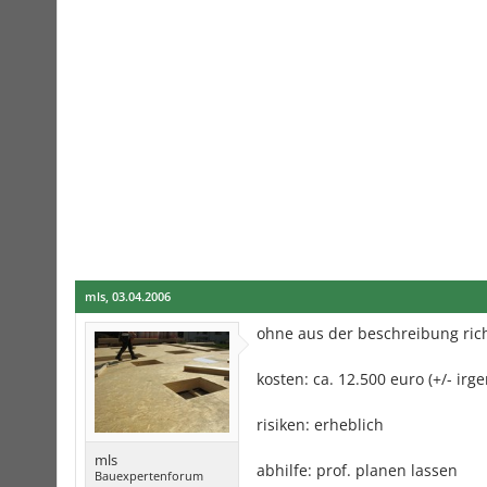
mls
,
03.04.2006
ohne aus der beschreibung rich
kosten: ca. 12.500 euro (+/- irg
risiken: erheblich
mls
abhilfe: prof. planen lassen
Bauexpertenforum