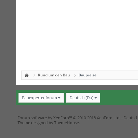
Rund um den Bau
Baupreise
Bauexpertenforum
Deutsch [Du]
Forum software by XenForo™
© 2010-2018 XenForo Ltd.
-
Deutsc
Theme designed by
ThemeHouse
.