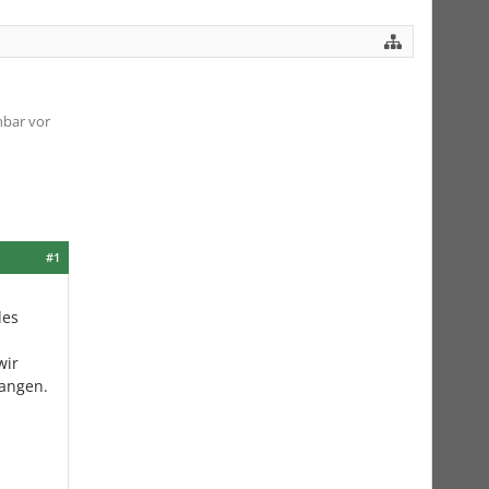
hbar vor
#1
des
wir
fangen.