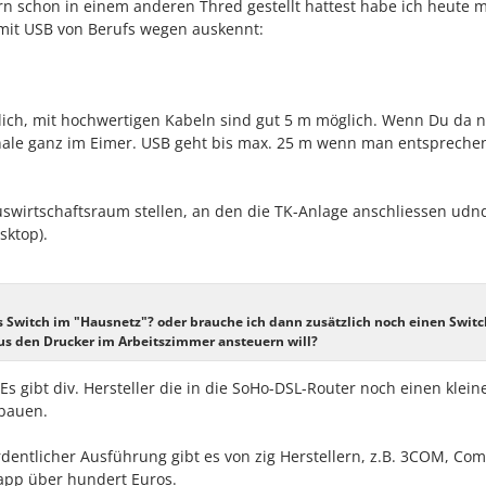
n schon in einem anderen Thred gestellt hattest habe ich heute m
 mit USB von Berufs wegen auskennt:
dlich, mit hochwertigen Kabeln sind gut 5 m möglich. Wenn Du da 
ignale ganz im Eimer. USB geht bis max. 25 m wenn man entspreche
uswirtschaftsraum stellen, an den die TK-Anlage anschliessen ud
sktop).
s Switch im "Hausnetz"? oder brauche ich dann zusätzlich noch einen Switc
s den Drucker im Arbeitszimmer ansteuern will?
s gibt div. Hersteller die in die SoHo-DSL-Router noch einen klein
nbauen.
ordentlicher Ausführung gibt es von zig Herstellern, z.B. 3COM, Co
napp über hundert Euros.