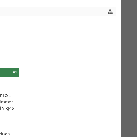
#1
er DSL
zimmer
in RJ45
einen