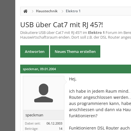
Haustechnik
Elektro 1
USB über Cat7 mit RJ 45?!
Diskutiere
USB über Cat7 mit RJ 45?!
im
Elektro 1
Forum im Berei
Hauswirtschaftsraum enden. Dort soll z.B. der DSL Router anges
Antworten
Neues Thema erstellen
speckman
,
09.01.2004
Hej,
ich habe in jedem Raum mind. 2
Router angeschlossen werden. 
aus programmieren kann, habe i
anschliessen und dann via Hau
speckman
funktionieren?
Dabei seit:
06.12.2003
Funktionieren DSL Router auch 
Beiträge:
14