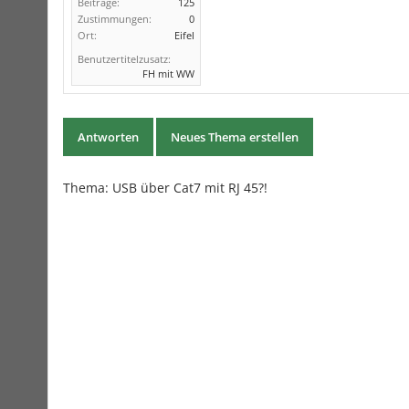
Beiträge:
125
Zustimmungen:
0
Ort:
Eifel
Benutzertitelzusatz:
FH mit WW
Antworten
Neues Thema erstellen
Thema:
USB über Cat7 mit RJ 45?!