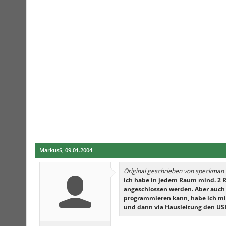
MarkusS
,
09.01.2004
Original geschrieben von speckman
ich habe in jedem Raum mind. 2 RJ
angeschlossen werden. Aber auch 
programmieren kann, habe ich mir 
und dann via Hausleitung den US