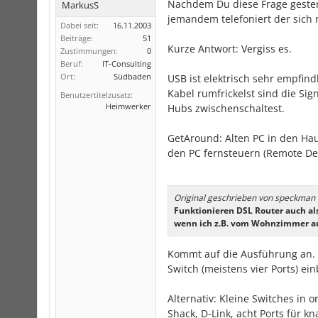
Nachdem Du diese Frage gester
MarkusS
jemandem telefoniert der sich
Dabei seit:
16.11.2003
Beiträge:
51
Kurze Antwort: Vergiss es.
Zustimmungen:
0
Beruf:
IT-Consulting
Ort:
Südbaden
USB ist elektrisch sehr empfin
Kabel rumfrickelst sind die S
Benutzertitelzusatz:
Heimwerker
Hubs zwischenschaltest.
GetAround: Alten PC in den Ha
den PC fernsteuern (Remote De
Original geschrieben von speckman
Funktionieren DSL Router auch al
wenn ich z.B. vom Wohnzimmer au
Kommt auf die Ausführung an. E
Switch (meistens vier Ports) ei
Alternativ: Kleine Switches in 
Shack, D-Link, acht Ports für k