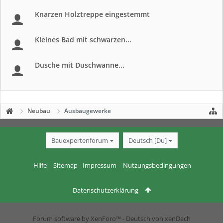
Knarzen Holztreppe eingestemmt
Kleines Bad mit schwarzen...
Dusche mit Duschwanne...
Neubau
Ausbaugewerke
Bauexpertenforum
Deutsch [Du]
Hilfe
Sitemap
Impressum
Nutzungsbedingungen
Datenschutzerklärung
Forum software by XenForo™
-
Deutsch von xenDach