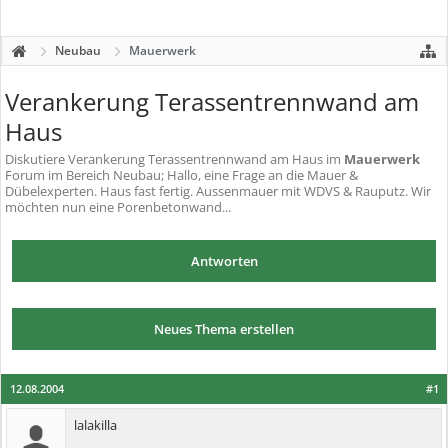
Neubau
Mauerwerk
Verankerung Terassentrennwand am
Haus
Diskutiere
Verankerung Terassentrennwand am Haus
im
Mauerwerk
Forum im Bereich Neubau; Hallo, eine Frage an die Mauer &
Dübelexperten. Haus fast fertig. Aussenmauer mit WDVS & Rauputz. Wir
möchten nun eine Porenbetonwand...
Antworten
Neues Thema erstellen
12.08.2004
#1
lalakilla