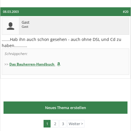
08.03.2003
#20
Gast
Gast
.......Hab ihn auch schon gesehen - auch ohne DSL und Cd zu
haben...........
Schnäppchen:
>>
Das Bauherren-Handbuch
Neues Thema erstellen
1
2
3
Weiter >