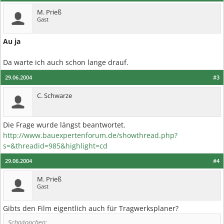
M. Prieß
Gast
Au ja
Da warte ich auch schon lange drauf.
29.06.2004
#3
C. Schwarze
Die Frage wurde längst beantwortet.
http://www.bauexpertenforum.de/showthread.php?
s=&threadid=985&highlight=cd
29.06.2004
#4
M. Prieß
Gast
Gibts den Film eigentlich auch für Tragwerksplaner?
Schnäppchen: