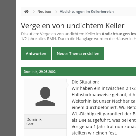
Neubau
Abdichtungen im Kellerbereich
Vergelen von undichtem Keller
Diskutiere
Vergelen von undichtem Keller
im
Abdichtungen im
1/2 jahre altes RMH. Durch die Hanglage wurden die Häuser in H
Antworten
Neues Thema erstellen
Dominik
,
29.05.2002
Die Situation:
Wir haben ein inzwischen 2 1/2
Halbstockbauweise gebaut, d.h. 
Weiterhin ist unser Nachbar ca
einem durchbetoniert. Wu-Beto
WU-Dichtigkeit garantiert der 
Dominik
als DIN ausgeführt, was bei en
Gast
Vor genau 1 Jahr trat nun zun
stellten wir einen fest.