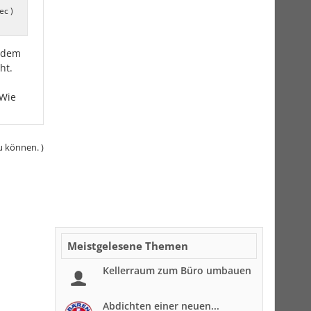
ec )
r dem
ht.
 Wie
u können. )
Meistgelesene Themen
Kellerraum zum Büro umbauen
Abdichten einer neuen...