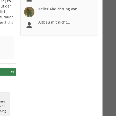
?? ( Es
auf der
Keller Abdichtung von...
lich
autauer.
Altbau mit nicht...
er Sicht
#3
nnen
 ? )
htung