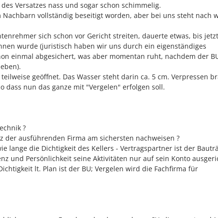
des Versatzes nass und sogar schon schimmelig.
 Nachbarn vollständig beseitigt worden, aber bei uns steht nach w
rehmer sich schon vor Gericht streiten, dauerte etwas, bis jetzt
n wurde (juristisch haben wir uns durch ein eigenständiges
hon einmal abgesichert, was aber momentan ruht, nachdem der B
heben).
eilweise geöffnet. Das Wasser steht darin ca. 5 cm. Verpressen b
o dass nun das ganze mit "Vergelen" erfolgen soll.
echnik ?
nz der ausführenden Firma am sichersten nachweisen ?
e lange die Dichtigkeit des Kellers - Vertragspartner ist der Bautr
z und Persönlichkeit seine Aktivitäten nur auf sein Konto ausgeri
ichtigkeit lt. Plan ist der BU; Vergelen wird die Fachfirma für