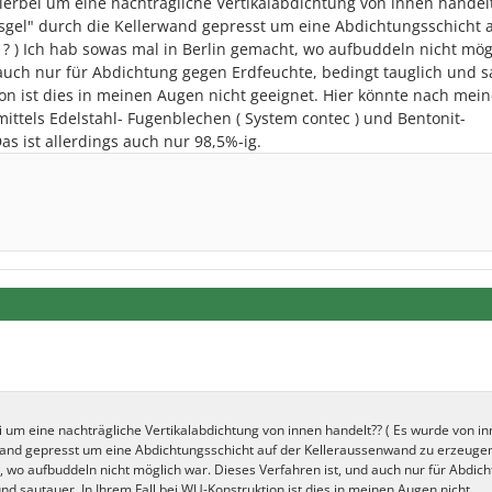
ierbei um eine nachträgliche Vertikalabdichtung von innen handelt
sgel" durch die Kellerwand gepresst um eine Abdichtungsschicht 
 ) Ich hab sowas mal in Berlin gemacht, wo aufbuddeln nicht mög
 auch nur für Abdichtung gegen Erdfeuchte, bedingt tauglich und s
on ist dies in meinen Augen nicht geeignet. Hier könnte nach mein
ttels Edelstahl- Fugenblechen ( System contec ) und Bentonit-
s ist allerdings auch nur 98,5%-ig.
i um eine nachträgliche Vertikalabdichtung von innen handelt?? ( Es wurde von i
wand gepresst um eine Abdichtungsschicht auf der Kelleraussenwand zu erzeugen
, wo aufbuddeln nicht möglich war. Dieses Verfahren ist, und auch nur für Abdic
nd sautauer. In Ihrem Fall bei WU-Konstruktion ist dies in meinen Augen nicht