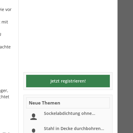
ie vor
 mit
U
rachte
Jetzt registrieren!
äger,
chtet
Neue Themen
Sockelabdichtung ohne...
Stahl in Decke durchbohren...