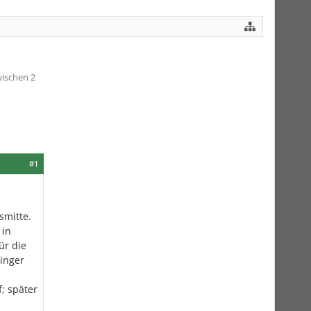
wischen 2
#1
smitte.
 in
ür die
ringer
; später