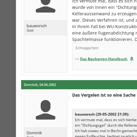
Ich vermute mal, dass es sich h
wurde von innen ein "Dichtung
Kelleraussenwand zu erzeugen ?
war. Dieses Verfahren ist, und
bauworsch
In Ihrem Fall bei WU-Konstrukti
Gast
eine äußere Fugenabdichtung mi
Spachtelmasse funktionieren. Da
Schnäppchen:
>>
Das Bauherren-Handbuch
Dominik
,
04.06.2002
Das Vergelen ist so eine Sache
bauworsch (29-05-2002 21:39):
Ich vermute mal, dass es sich hierbe
ein "Dichtungsgel" durch die Keller
Ich hab sowas mal in Berlin gemacht
Dominik
gegen Erdfeuchte, bedingt tauglich u