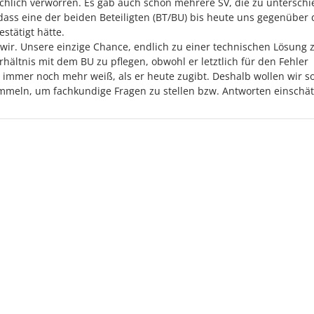
eichlich verworren. Es gab auch schon mehrere SV, die zu unterschi
dass eine der beiden Beteiligten (BT/BU) bis heute uns gegenüber
stätigt hätte.
wir. Unsere einzige Chance, endlich zu einer technischen Lösung 
rhältnis mit dem BU zu pflegen, obwohl er letztlich für den Fehler
ht immer noch mehr weiß, als er heute zugibt. Deshalb wollen wir so
mmeln, um fachkundige Fragen zu stellen bzw. Antworten einschä