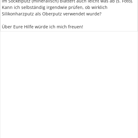
im Sockelputz (mineralisch) blättert auch leicht was ab (s. Foto).
Kann ich selbständig irgendwie prüfen, ob wirklich
Silikonharzputz als Oberputz verwendet wurde?
Über Eure Hilfe würde ich mich freuen!