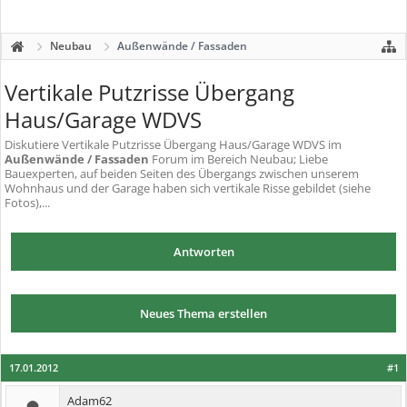
Neubau
Außenwände / Fassaden
Vertikale Putzrisse Übergang
Haus/Garage WDVS
Diskutiere
Vertikale Putzrisse Übergang Haus/Garage WDVS
im
Außenwände / Fassaden
Forum im Bereich Neubau; Liebe
Bauexperten, auf beiden Seiten des Übergangs zwischen unserem
Wohnhaus und der Garage haben sich vertikale Risse gebildet (siehe
Fotos),...
Antworten
Neues Thema erstellen
17.01.2012
#1
Adam62