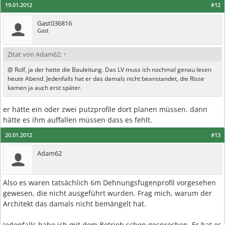
19.01.2012
#12
Gast036816
Gast
Zitat von Adam62:
↑
@ Rolf, ja der hatte die Bauleitung. Das LV muss ich nochmal genau lesen
heute Abend. Jedenfalls hat er das damals nicht beanstandet, die Risse
kamen ja auch erst später.
er hätte ein oder zwei putzprofile dort planen müssen. dann
hätte es ihm auffallen müssen dass es fehlt.
20.01.2012
#13
Adam62
Also es waren tatsächlich 6m Dehnungsfugenprofil vorgesehen
gewesen, die nicht ausgeführt wurden. Frag mich, warum der
Architekt das damals nicht bemängelt hat.
Jedenfalls habe ich mit dem Betrieb schon gesprochen. Er hat es