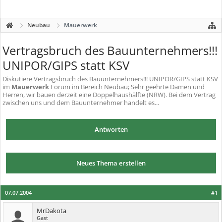
Neubau
Mauerwerk
Vertragsbruch des Bauunternehmers!!!
UNIPOR/GIPS statt KSV
Diskutiere
Vertragsbruch des Bauunternehmers!!! UNIPOR/GIPS statt KSV
im
Mauerwerk
Forum im Bereich Neubau; Sehr geehrte Damen und
Herren, wir bauen derzeit eine Doppelhaushälfte (NRW). Bei dem Vertrag
zwischen uns und dem Bauunternehmer handelt es...
Antworten
Neues Thema erstellen
07.07.2004
#1
MrDakota
Gast