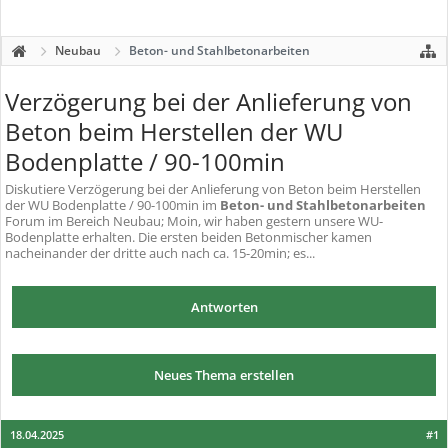
Neubau
Beton- und Stahlbetonarbeiten
Verzögerung bei der Anlieferung von
Beton beim Herstellen der WU
Bodenplatte / 90-100min
Diskutiere
Verzögerung bei der Anlieferung von Beton beim Herstellen
der WU Bodenplatte / 90-100min
im
Beton- und Stahlbetonarbeiten
Forum im Bereich Neubau; Moin, wir haben gestern unsere WU-
Bodenplatte erhalten. Die ersten beiden Betonmischer kamen
nacheinander der dritte auch nach ca. 15-20min; es...
Antworten
Neues Thema erstellen
18.04.2025
#1