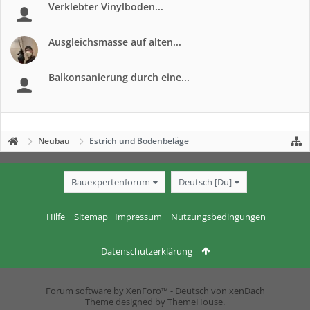
Verklebter Vinylboden...
Ausgleichsmasse auf alten...
Balkonsanierung durch eine...
Neubau
Estrich und Bodenbeläge
Bauexpertenforum
Deutsch [Du]
Hilfe
Sitemap
Impressum
Nutzungsbedingungen
Datenschutzerklärung
Forum software by XenForo™
-
Deutsch von xenDach
Theme designed by
ThemeHouse
.