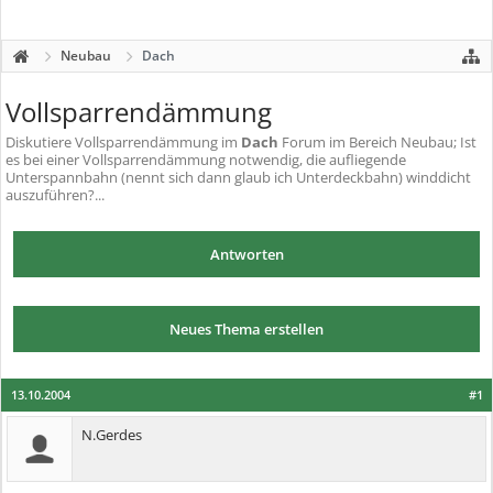
Neubau
Dach
Vollsparrendämmung
Diskutiere
Vollsparrendämmung
im
Dach
Forum im Bereich Neubau; Ist
es bei einer Vollsparrendämmung notwendig, die aufliegende
Unterspannbahn (nennt sich dann glaub ich Unterdeckbahn) winddicht
auszuführen?...
Antworten
Neues Thema erstellen
13.10.2004
#1
N.Gerdes