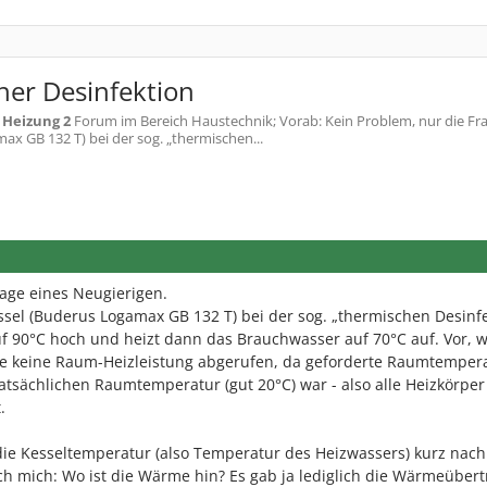
her Desinfektion
m
Heizung 2
Forum im Bereich Haustechnik; Vorab: Kein Problem, nur die Fra
 GB 132 T) bei der sog. „thermischen...
rage eines Neugierigen.
el (Buderus Logamax GB 132 T) bei der sog. „thermischen Desinfe
uf 90°C hoch und heizt dann das Brauchwasser auf 70°C auf. Vor,
e keine Raum-Heizleistung abgerufen, da geforderte Raumtemper
atsächlichen Raumtemperatur (gut 20°C) war - also alle Heizkörpe
.
e Kesseltemperatur (also Temperatur des Heizwassers) kurz nac
ich mich: Wo ist die Wärme hin? Es gab ja lediglich die Wärmeüber