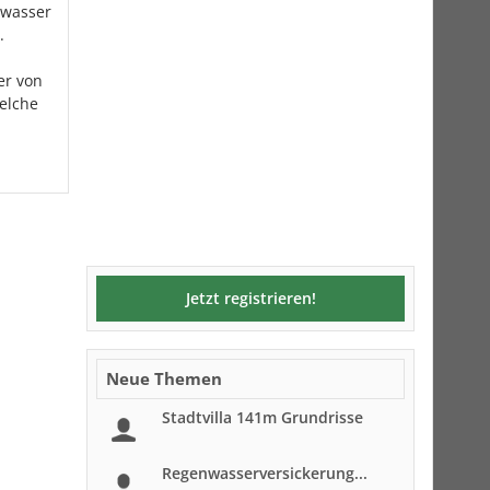
hwasser
.
er von
elche
Jetzt registrieren!
Neue Themen
Stadtvilla 141m Grundrisse
Regenwasserversickerung...