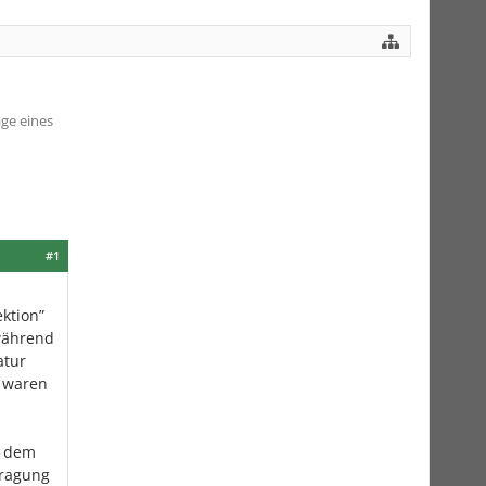
ge eines
#1
ktion”
 während
atur
r waren
h dem
tragung