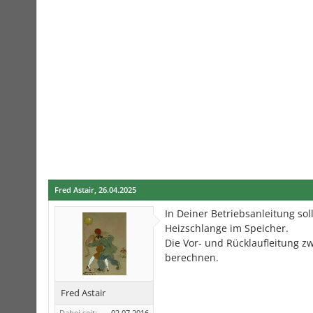
Fred Astair
,
26.04.2025
In Deiner Betriebsanleitung so
Heizschlange im Speicher.
Die Vor- und Rücklaufleitung 
berechnen.
Fred Astair
Dabei seit:
02.07.2016