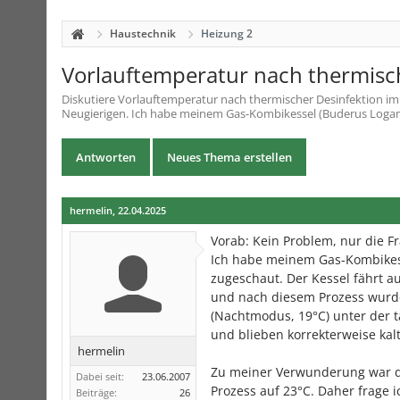
Haustechnik
Heizung 2
Vorlauftemperatur nach thermisc
Diskutiere
Vorlauftemperatur nach thermischer Desinfektion
i
Neugierigen. Ich habe meinem Gas-Kombikessel (Buderus Logamax
Antworten
Neues Thema erstellen
hermelin
,
22.04.2025
Vorab: Kein Problem, nur die F
Ich habe meinem Gas-Kombikess
zugeschaut. Der Kessel fährt a
und nach diesem Prozess wurd
(Nachtmodus, 19°C) unter der t
und blieben korrekterweise kalt
hermelin
Zu meiner Verwunderung war di
Dabei seit:
23.06.2007
Prozess auf 23°C. Daher frage 
Beiträge:
26