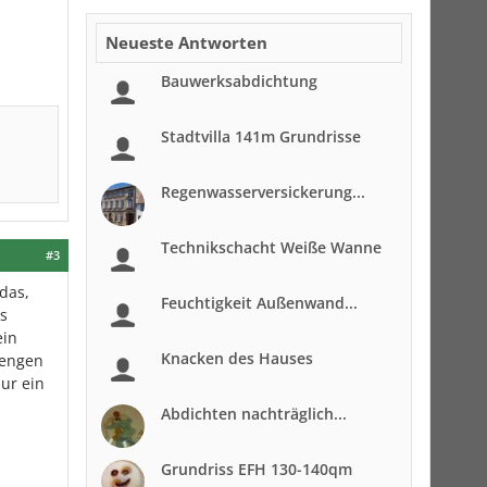
Neueste Antworten
Bauwerksabdichtung
Stadtvilla 141m Grundrisse
Regenwasserversickerung...
Technikschacht Weiße Wanne
#3
das,
Feuchtigkeit Außenwand...
s
ein
Knacken des Hauses
Mengen
ur ein
Abdichten nachträglich...
Grundriss EFH 130-140qm