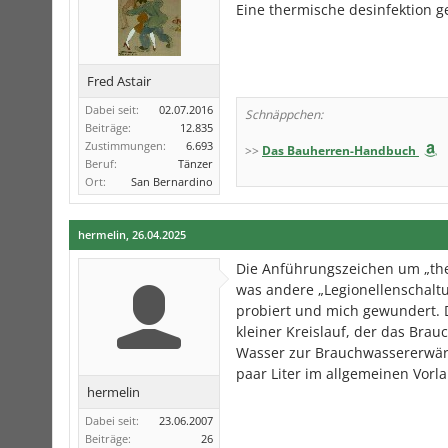
Eine thermische desinfektion g
Fred Astair
Dabei seit:
02.07.2016
Schnäppchen:
Beiträge:
12.835
Zustimmungen:
6.693
>>
Das Bauherren-Handbuch
Beruf:
Tänzer
Ort:
San Bernardino
hermelin
,
26.04.2025
Die Anführungszeichen um „the
was andere „Legionellenschalt
probiert und mich gewundert. D
kleiner Kreislauf, der das Br
Wasser zur Brauchwassererwärm
paar Liter im allgemeinen Vorl
hermelin
Dabei seit:
23.06.2007
Beiträge:
26