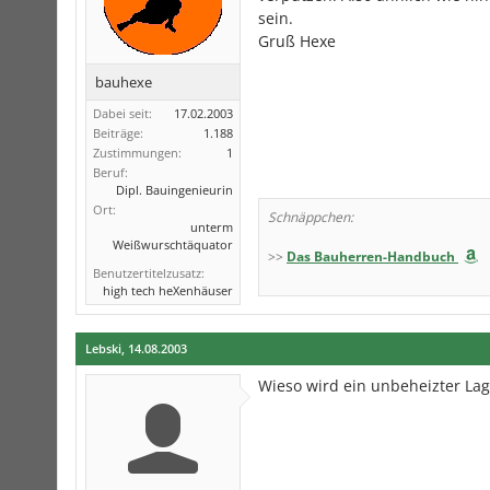
sein.
Gruß Hexe
bauhexe
Dabei seit:
17.02.2003
Beiträge:
1.188
Zustimmungen:
1
Beruf:
Dipl. Bauingenieurin
Ort:
Schnäppchen:
unterm
Weißwurschtäquator
>>
Das Bauherren-Handbuch
Benutzertitelzusatz:
high tech heXenhäuser
Lebski
,
14.08.2003
Wieso wird ein unbeheizter La