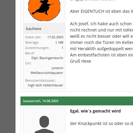
Aber EIGENTLICH ist eben das Wo
Ach Josef, ich habe auch schon
bauhexe
nicht rechnet und nur mit toll
weiß es nicht besser oder will
Dabei seit:
17.02.2003
immer noch die Türen im Keller
Beiträge:
1.188
Zustimmungen:
1
mit Heraklith aufgedoppelt we
Beruf:
Am einbestfachsten ist eben ein
Dipl. Bauingenieurin
Gruß Hexe
Ort:
unterm
Weißwurschtäquator
Benutzertitelzusatz:
high tech heXenhäuser
bauworsch
,
14.08.2003
Egal. wie´s gemacht wird
der Knackpunkt ist so oder so