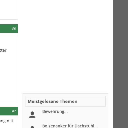
#6
zter
Meistgelesene Themen
Bewehrung...
#7
ung mit
Bolzenanker für Dachstuhl...