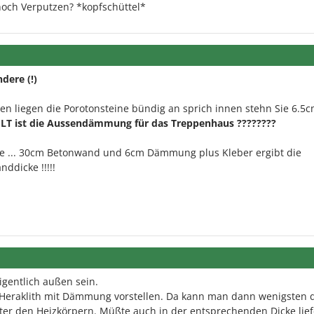
och Verputzen? *kopfschüttel*
dere (!)
en liegen die Porotonsteine bündig an sprich innen stehn Sie 6.5
WELT ist die Aussendämmung für das Treppenhaus ????????
e ... 30cm Betonwand und 6cm Dämmung plus Kleber ergibt die
dicke !!!!!
igentlich außen sein.
l Heraklith mit Dämmung vorstellen. Da kann man dann wenigsten 
nter den Heizkörpern. Müßte auch in der entsprechenden Dicke lie