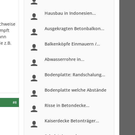
Hausbau in Indonesien...
achweise
Ausgekragten Betonbalkon...
ämpft
ann
e z.B.
Balkenköpfe Einmauern /...
Abwasserrohre in...
Bodenplatte: Randschalung...
Bodenplatte welche Abstände
#8
Risse in Betondecke...
Kaiserdecke Betonträger...