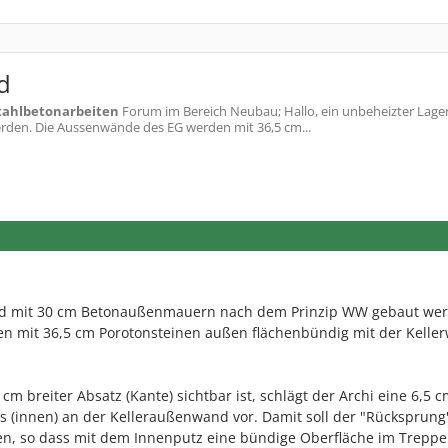
d
tahlbetonarbeiten
Forum im Bereich Neubau; Hallo, ein unbeheizter Lager
en. Die Aussenwände des EG werden mit 36,5 cm...
wird mit 30 cm Betonaußenmauern nach dem Prinzip WW gebaut we
 mit 36,5 cm Porotonsteinen außen flächenbündig mit der Kelle
m breiter Absatz (Kante) sichtbar ist, schlägt der Archi eine 6,5 c
(innen) an der Kelleraußenwand vor. Damit soll der "Rücksprung
n, so dass mit dem Innenputz eine bündige Oberfläche im Trepp