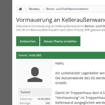
Neubau
Beton- und Stahlbetonarbeiten
Vormauerung an Kelleraußenwan
Diskutiere
Vormauerung an Kelleraußenwand
im
Beton- und S
mit 30 cm Betonaußenmauern nach dem Prinzip WW gebaut werd
Antworten
Neues Thema erstellen
Tommi
,
14.08.2003
Hallo,
ein unbeheizter Lagerkeller 
Die Aussenwände des EG werden
erstellt.
Tommi
Damit im Treppenhaus kein 6,5 c
"Vormauerung" im Treppenhaus 
Dabei seit:
14.04.2003
Kellerwand ausgeglichen werde
Beiträge:
543