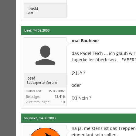
Lebski
Gast
Josef
,
14.08.2003
mal Bauhexe
das Padel reich ... ich glaub w
Lagerkeller überlesen ... "ABER
[X] JA ?
Josef
Bauexpertenforum
oder
Dabei seit:
15.05.2002
Beiträge:
13.416
[X] Nein ?
Zustimmungen:
10
bauhexe
,
14.08.2003
na ja, meistens ist das Treppe
eingeplant sein sollen.