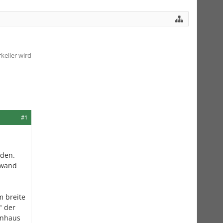
keller wird
#1
rden.
rwand
m breite
" der
enhaus