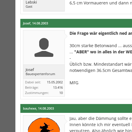
Lebski
6,5 cm Vormaueren und dann n
Gast
Josef
,
14.08.2003
Die Frage wär eigentlich ned an
30cm starke Betonwand ... auss
...
"ABER" wo in alles in der 
-
Üblich bzw. Mindestandart wär
Josef
notwendigen 36.5cm Gesamtwand
Bauexpertenforum
Dabei seit:
15.05.2002
MFG
Beiträge:
13.416
Zustimmungen:
10
bauhexe
,
14.08.2003
Jau, aber die Dämmung sollte e
Innen könnte ich mir eventuel
verputzen. Also ähnlich wie hi