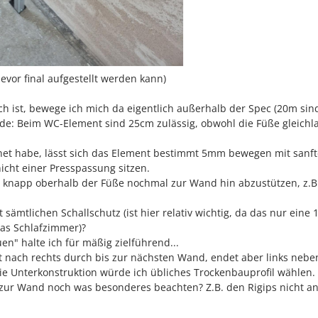
evor final aufgestellt werden kann)
 ist, bewege ich mich da eigentlich außerhalb der Spec (20m sind
de: Beim WC-Element sind 25cm zulässig, obwohl die Füße gleichl
chnet habe, lässt sich das Element bestimmt 5mm bewegen mit sanf
nicht einer Presspassung sitzen.
t knapp oberhalb der Füße nochmal zur Wand hin abzustützen, z.B
ämtlichen Schallschutz (ist hier relativ wichtig, da das nur eine 
das Schlafzimmer)?
n" halte ich für mäßig zielführend...
ht nach rechts durch bis zur nächsten Wand, endet aber links neb
ie Unterkonstruktion würde ich übliches Trockenbauprofil wählen
 zur Wand noch was besonderes beachten? Z.B. den Rigips nicht an