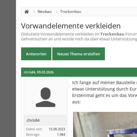
Neubau
Trockenbau
Vorwandelemente verkleiden
Diskutiere
Vorwandelemente verkleiden
im
Trockenbau
Forum 
Gehversuchen an und würde mich da über etwas Unterstützung d
Antworten
Neues Thema erstellen
chris84
,
09.03.2026
Ich fange auf meiner Baustell
etwas Unterstützung durch Eur
Ersteinmal geht es um das Vorw
aus:
chris84
Dabei seit:
15.08.2023
Beiträge:
1.984