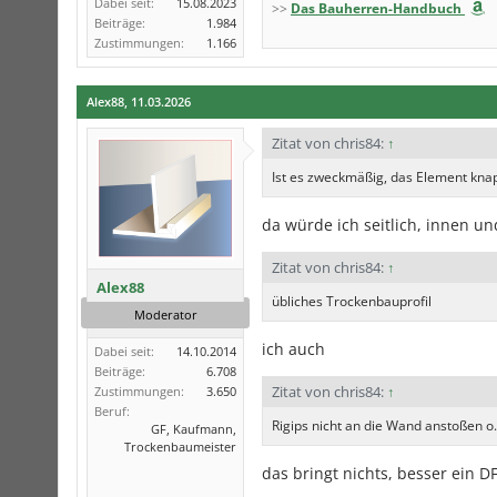
Dabei seit:
15.08.2023
>>
Das Bauherren-Handbuch
Beiträge:
1.984
Zustimmungen:
1.166
Alex88
,
11.03.2026
Zitat von chris84:
↑
Ist es zweckmäßig, das Element kna
da würde ich seitlich, innen 
Zitat von chris84:
↑
Alex88
übliches Trockenbauprofil
Moderator
ich auch
Dabei seit:
14.10.2014
Beiträge:
6.708
Zitat von chris84:
↑
Zustimmungen:
3.650
Beruf:
Rigips nicht an die Wand anstoßen o.
GF, Kaufmann,
Trockenbaumeister
das bringt nichts, besser ein D