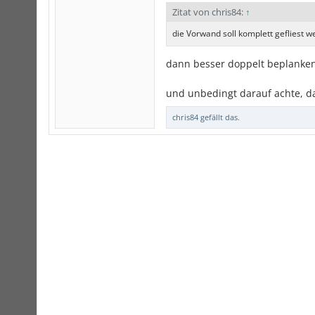
Zitat von chris84:
↑
die Vorwand soll komplett gefliest 
dann besser doppelt beplanken,
und unbedingt darauf achte, d
chris84
gefällt das.