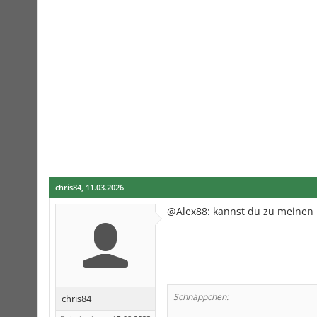
chris84
,
11.03.2026
@Alex88: kannst du zu meinen 
Schnäppchen:
chris84