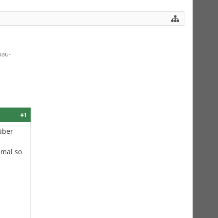
bau-
#1
über
 mal so