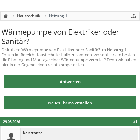
Haustechnik
Heizung 1
Wärmepumpe von Elektriker oder
Sanitär?
Diskutiere
Wärmepumpe von Elektriker oder Sanitär?
im
Heizung 1
Forum im Bereich Haustechnik; Hallo zusammen, wo seht ihr am besten
die Planung und Montage einer Wärmepumpe verortet? Denn wir haben
hier in der Gegend einen recht kompetenten...
Antworten
Neues Thema erstellen
29.03.2026
#1
konstanze