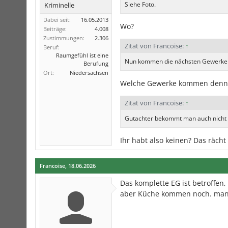
Siehe Foto.
Kriminelle
Dabei seit:
16.05.2013
Wo?
Beiträge:
4.008
Zustimmungen:
2.306
Zitat von Francoise:
↑
Beruf:
Raumgefühl ist eine
Nun kommen die nächsten Gewerke 
Berufung
Ort:
Niedersachsen
Welche Gewerke kommen denn n
Zitat von Francoise:
↑
Gutachter bekommt man auch nicht s
Ihr habt also keinen? Das räch
Francoise
,
18.06.2026
Das komplette EG ist betroffen,
aber Küche kommen noch. man s