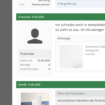
Berufung
415B
gefällt das.
Ort:
Niedersachsen
Francoise
,
19.06.2026
Ich schreibe doch in kompletten
So sieht es aus. Im OG weniger
Anhänge:
Dateigröße:
Francoise
Aufrufe:
Dabei seit:
18.06.2026
Beiträge:
6
Zustimmungen:
0
Alex88
,
19.06.2026
Zitat von Francoise:
↑
mit einfachem Abziehen die Farbe bis