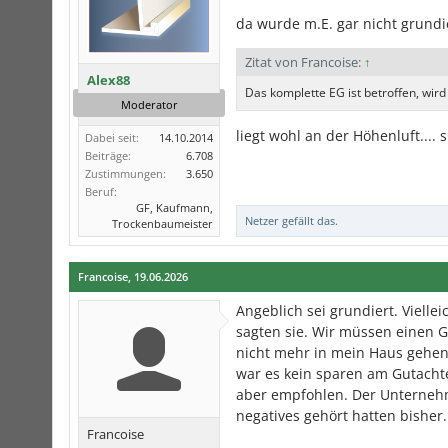
da wurde m.E. gar nicht grundie
Zitat von Francoise:
↑
Alex88
Das komplette EG ist betroffen, wird
Moderator
liegt wohl an der Höhenluft.... 
Dabei seit:
14.10.2014
Beiträge:
6.708
Zustimmungen:
3.650
Beruf:
GF, Kaufmann,
Netzer
gefällt das.
Trockenbaumeister
Francoise
,
19.06.2026
Angeblich sei grundiert. Viell
sagten sie. Wir müssen einen G
nicht mehr in mein Haus gehen.
war es kein sparen am Gutacht
aber empfohlen. Der Unternehmer
negatives gehört hatten bisher
Francoise