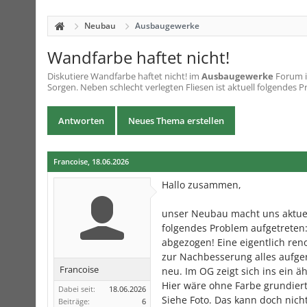
Neubau
Ausbaugewerke
Wandfarbe haftet nicht!
Diskutiere
Wandfarbe haftet nicht!
im
Ausbaugewerke
Forum i
Sorgen. Neben schlecht verlegten Fliesen ist aktuell folgendes P
Antworten
Neues Thema erstellen
Francoise
,
18.06.2026
Hallo zusammen,
unser Neubau macht uns aktuell
folgendes Problem aufgetreten:
abgezogen! Eine eigentlich re
zur Nachbesserung alles aufger
Francoise
neu. Im OG zeigt sich ins ein ä
Hier wäre ohne Farbe grundiert
Dabei seit:
18.06.2026
Siehe Foto. Das kann doch nic
Beiträge:
6