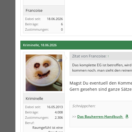
Francoise
Dabei seit:
18.06.2026
Beiträge:
6
Zustimmungen:
0
Kriminelle
,
18.06.2026
Zitat von Francoise:
↑
Das komplette EG ist betroffen, wir
kommen noch. man sieht den reinen 
Magst Du eventuell den Kommen
Gern gesehen sind ganze Sätze
Kriminelle
Schnäppchen:
Dabei seit:
16.05.2013
Beiträge:
4.008
>>
Das Bauherren-Handbuch
Zustimmungen:
2.306
Beruf:
Raumgefühl ist eine