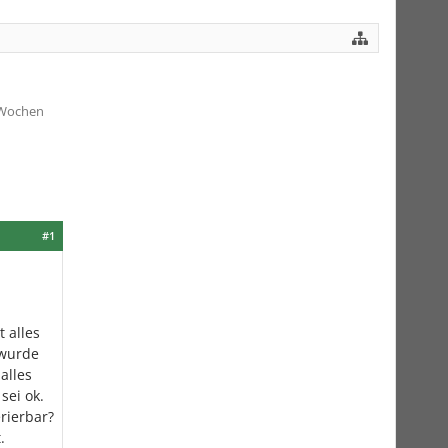
 Wochen
#1
 alles
 wurde
alles
sei ok.
rierbar?
.