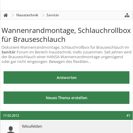
Haustechnik
Sanitär
Wannenrandmontage, Schlauchrollbox
für Brauseschlauch
Diskutiere
Wannenrandmontage, Schlauchrollbox für Brauseschlauch
im
Sanitär
Forum im Bereich Haustechnik; Hallo zusammen. Seit Jahren wird
der Brauseschlauch einer HANSA-Wannenrandmontage ungenügend
oder gar nicht eingezogen. Bewegen des flexiblen...
Antworten
Neues Thema erstellen
17.02.2012
#1
felixafelden