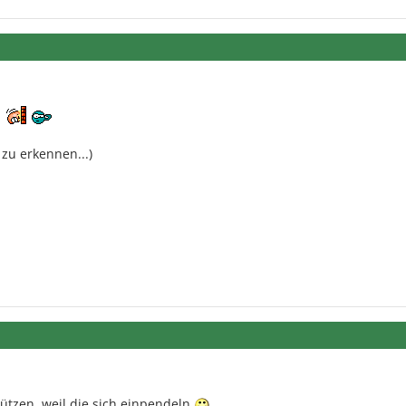
 zu erkennen...)
ützen, weil die sich einpendeln