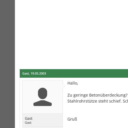
Gast
,
19.05.2003
Hallo,
Zu geringe Betonüberdeckung? 
Stahlrohrstütze steht schief. S
Gast
Gruß
Gast