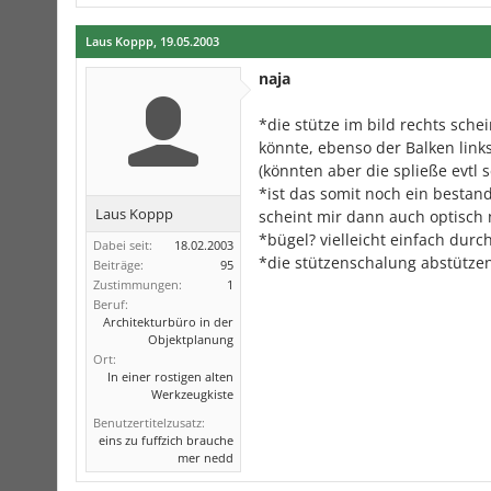
Laus Koppp
,
19.05.2003
naja
*die stütze im bild rechts sch
könnte, ebenso der Balken lin
(könnten aber die spließe evtl s
*ist das somit noch ein bestan
Laus Koppp
scheint mir dann auch optisch 
*bügel? vielleicht einfach durch
Dabei seit:
18.02.2003
*die stützenschalung abstützen,
Beiträge:
95
Zustimmungen:
1
Beruf:
Architekturbüro in der
Objektplanung
Ort:
In einer rostigen alten
Werkzeugkiste
Benutzertitelzusatz:
eins zu fuffzich brauche
mer nedd