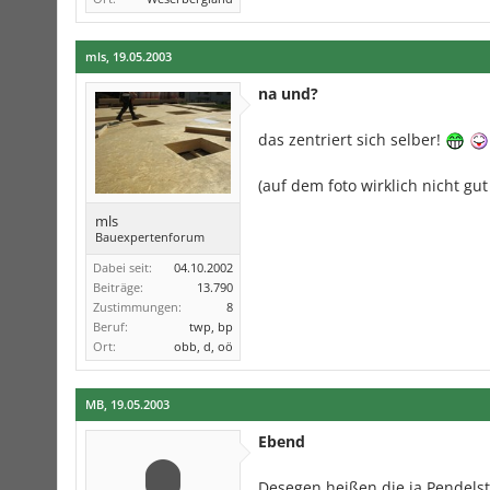
mls
,
19.05.2003
na und?
das zentriert sich selber!
(auf dem foto wirklich nicht gut
mls
Bauexpertenforum
Dabei seit:
04.10.2002
Beiträge:
13.790
Zustimmungen:
8
Beruf:
twp, bp
Ort:
obb, d, oö
MB
,
19.05.2003
Ebend
Desegen heißen die ja Pendelst