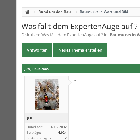
Rund um den Bau
Baumurks in Wort und Bild
Was fällt dem ExpertenAuge auf ?
Diskutiere
Was fällt dem ExpertenAuge auf ?
im
Baumurks in W
Antworten
Neues Thema erstellen
JDB
,
19.05.2003
...
JDB
Dabei seit:
02.05.2002
Beiträge:
4.924
Zustimmungen:
2