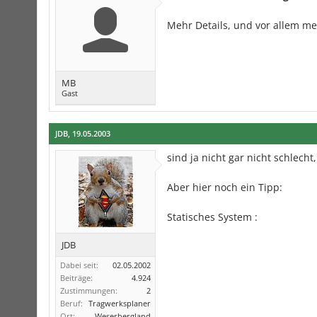
Mehr Details, und vor allem m
MB
Gast
JDB
,
19.05.2003
sind ja nicht gar nicht schlecht
Aber hier noch ein Tipp:
Statisches System :
JDB
Dabei seit:
02.05.2002
Beiträge:
4.924
Zustimmungen:
2
Beruf:
Tragwerksplaner
Ort:
Weserbergland