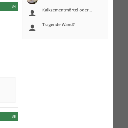
#4
Kalkzementmörtel oder...
Tragende Wand?
#5