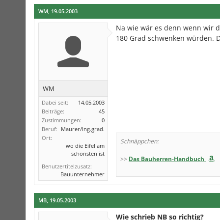
WM
,
19.05.2003
Na wie wär es denn wenn wir 
180 Grad schwenken würden. D
WM
Dabei seit:
14.05.2003
Beiträge:
45
Zustimmungen:
0
Beruf:
Maurer/Ing.grad.
Ort:
Schnäppchen:
wo die Eifel am
schönsten ist
>>
Das Bauherren-Handbuch
Benutzertitelzusatz:
Bauunternehmer
MB
,
19.05.2003
Wie schrieb NB so richtig?