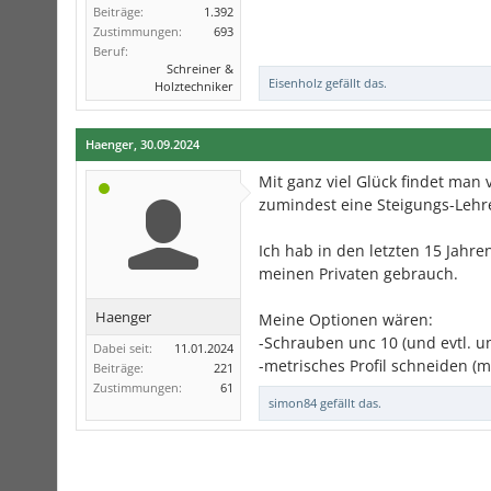
Beiträge:
1.392
Zustimmungen:
693
Beruf:
Schreiner &
Eisenholz
gefällt das.
Holztechniker
Haenger
,
30.09.2024
Mit ganz viel Glück findet man 
zumindest eine Steigungs-Lehre
Ich hab in den letzten 15 Jahren
meinen Privaten gebrauch.
Haenger
Meine Optionen wären:
-Schrauben unc 10 (und evtl. u
Dabei seit:
11.01.2024
-metrisches Profil schneiden (m
Beiträge:
221
Zustimmungen:
61
simon84
gefällt das.