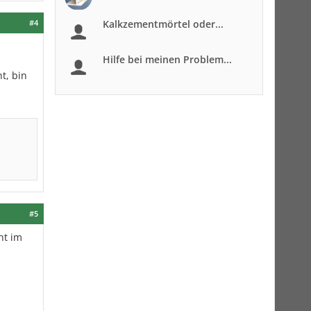
#4
Kalkzementmörtel oder...
Hilfe bei meinen Problem...
t, bin
#5
ht im