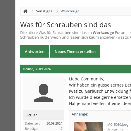
Sonstiges
Werkzeuge
Was für Schrauben sind das
Diskutiere
Was für Schrauben sind das
im
Werkzeuge
Forum im 
Schrauben butterweich und lassen sich kaum anziehen (was zu 
Antworten
Neues Thema erstellen
Ocular
,
30.09.2024
Liebe Community,
Wir haben ein gusseisernes Bet
(was zu Geräusch Entwicklung fü
Ich würde diese gerne ersetzen
Hat jemand vielleicht eine Idee
Anhänge:
Ocular
Dabei seit:
30.09.2024
IMG_5030.jpeg
Beiträge:
2
Dateigröße: