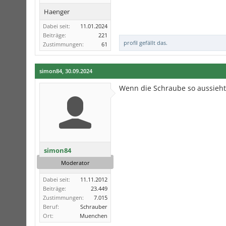
Haenger
Dabei seit:
11.01.2024
Beiträge:
221
profil
gefällt das.
Zustimmungen:
61
simon84
,
30.09.2024
Wenn die Schraube so aussieht
simon84
Moderator
Dabei seit:
11.11.2012
Beiträge:
23.449
Zustimmungen:
7.015
Beruf:
Schrauber
Ort:
Muenchen