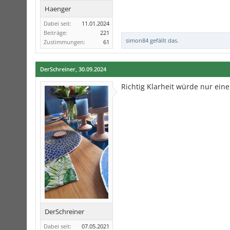
Haenger
Dabei seit:
11.01.2024
Beiträge:
221
simon84
gefällt das.
Zustimmungen:
61
DerSchreiner
,
30.09.2024
Richtig Klarheit würde nur ein
DerSchreiner
Dabei seit:
07.05.2021