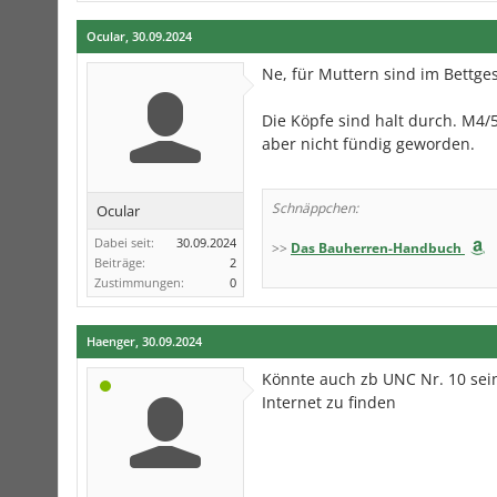
Ocular
,
30.09.2024
Ne, für Muttern sind im Bettges
Die Köpfe sind halt durch. M4/5
aber nicht fündig geworden.
Schnäppchen:
Ocular
Dabei seit:
30.09.2024
>>
Das Bauherren-Handbuch
Beiträge:
2
Zustimmungen:
0
Haenger
,
30.09.2024
Könnte auch zb UNC Nr. 10 sein
Internet zu finden