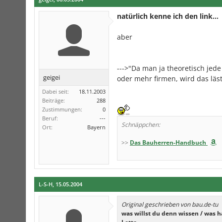
natürlich kenne ich den link...
aber
--->"Da man ja theoretisch jed
geigei
oder mehr firmen, wird das läs
Dabei seit:
18.11.2003
Beiträge:
288
Zustimmungen:
0
Beruf:
---
Schnäppchen:
Ort:
Bayern
>>
Das Bauherren-Handbuch
L-S-H
,
15.05.2004
Original geschrieben von bau.de-tu
was willst du denn wissen / was h