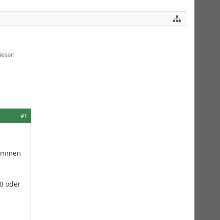
iesen
#1
nommen
0 oder