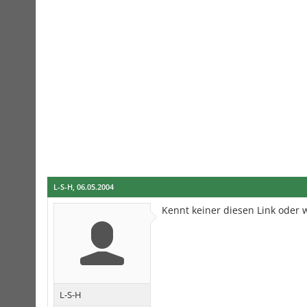
L-S-H
,
06.05.2004
Kennt keiner diesen Link oder 
L-S-H