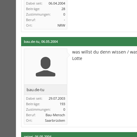
Dabei seit:
06.04.2004
Beiträge:
28
Zustimmungen:
0
Beruf:
-
Ort:
NRW
bau.de-tu
,
06.05.2004
was willst du denn wissen / wa
Lotte
bau.de-tu
Dabei seit:
29.07.2003
Beiträge:
193
Zustimmungen:
0
Beruf:
Bau-Mensch
Ort:
Saarbrücken
geigei
,
06.05.2004