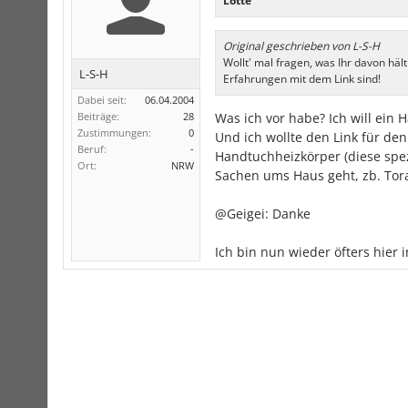
Lotte
Original geschrieben von L-S-H
Wollt' mal fragen, was Ihr davon hä
L-S-H
Erfahrungen mit dem Link sind!
Dabei seit:
06.04.2004
Beiträge:
28
Was ich vor habe? Ich will ein
Zustimmungen:
0
Und ich wollte den Link für de
Beruf:
-
Handtuchheizkörper (diese spe
Ort:
NRW
Sachen ums Haus geht, zb. Tora
@Geigei: Danke
Ich bin nun wieder öfters hier