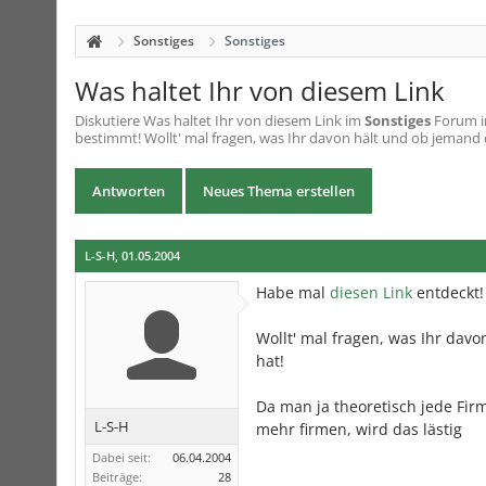
Sonstiges
Sonstiges
Was haltet Ihr von diesem Link
Diskutiere
Was haltet Ihr von diesem Link
im
Sonstiges
Forum im
bestimmt! Wollt' mal fragen, was Ihr davon hält und ob jemand 
Antworten
Neues Thema erstellen
L-S-H
,
01.05.2004
Habe mal
diesen Link
entdeckt!
Wollt' mal fragen, was Ihr da
hat!
Da man ja theoretisch jede Fir
L-S-H
mehr firmen, wird das lästig
Dabei seit:
06.04.2004
Beiträge:
28